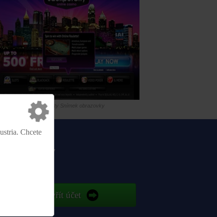
Jackpot City Snímek obrazovky
Austria. Chcete
ckpot City
Otevřít účet