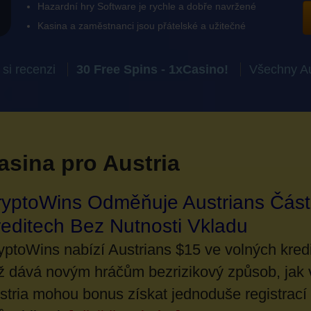
Hazardní hry Software je rychle a dobře navržené
Kasina a zaměstnanci jsou přátelské a užitečné
si recenzi
30 Free Spins - 1xCasino!
Všechny Au
asina pro Austria
ryptoWins Odměňuje Austrians Část
editech Bez Nutnosti Vkladu
yptoWins nabízí Austrians $15 ve volných kredi
ž dává novým hráčům bezrizikový způsob, jak v
stria mohou bonus získat jednoduše registrací