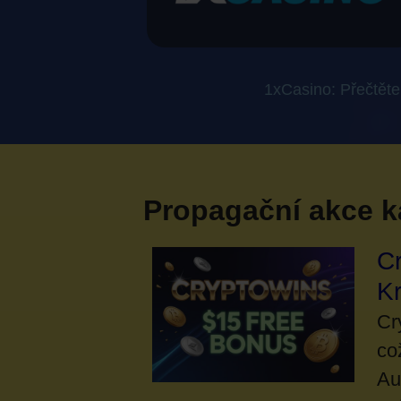
1xCasino: Přečtěte 
Propagační akce k
C
Kr
Cr
co
Au