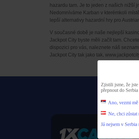
hazardu tam. Je to jeden z našich nižší 
Nedomníváme Karban v kterémkoli místě 
lepší alternativy hazardní hry pro Austria
V současné době je naše nejlepší kasino
Jackpot City byste měli začít tam. Chcete
dispozici pro vás, naleznete náš seznam
Jackpot City tak jako tak, www.jackpotcit
Zjistili jsme, že js
přepnout do Serbia 
Nejlep
Ano, vezmi mě 
Ne, chci zůstat 
Já nejsem v Serbia 