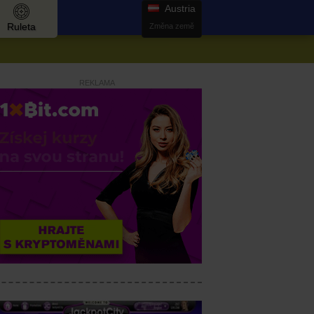
Austria
Ruleta
Změna země
REKLAMA