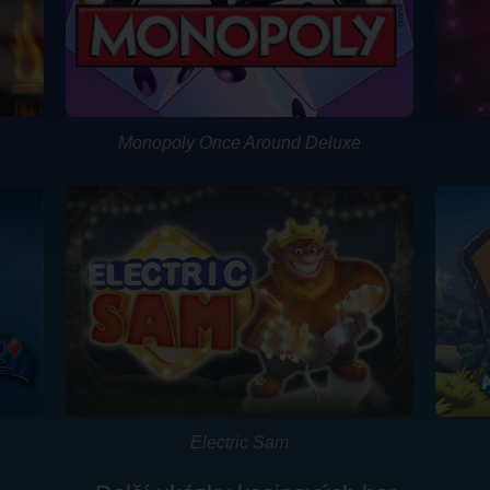
Monopoly Once Around Deluxe
Electric Sam