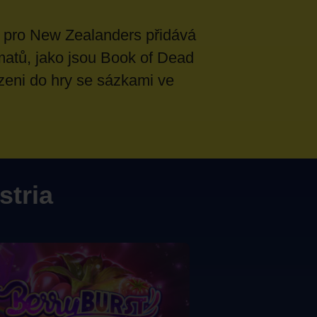
 pro New Zealanders přidává
matů, jako jsou Book of Dead
zeni do hry se sázkami ve
stria