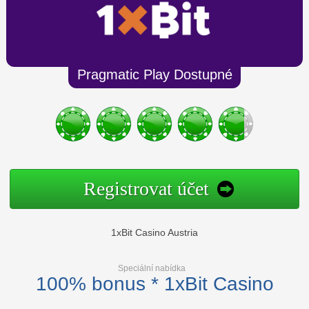
Pragmatic Play Dostupné
Registrovat účet
1xBit Casino Austria
Speciální nabídka
100% bonus * 1xBit Casino