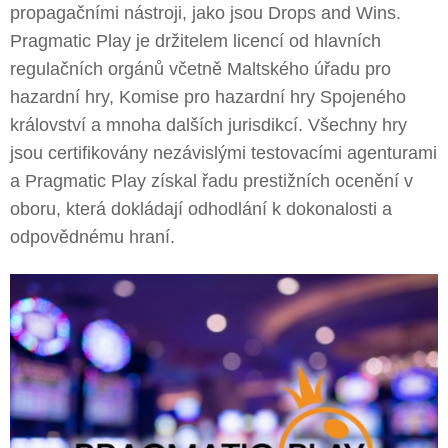
propagačními nástroji, jako jsou Drops and Wins.
Pragmatic Play je držitelem licencí od hlavních
regulačních orgánů včetně Maltského úřadu pro
hazardní hry, Komise pro hazardní hry Spojeného
království a mnoha dalších jurisdikcí. Všechny hry
jsou certifikovány nezávislými testovacími agenturami
a Pragmatic Play získal řadu prestižních ocenění v
oboru, která dokládají odhodlání k dokonalosti a
odpovědnému hraní.