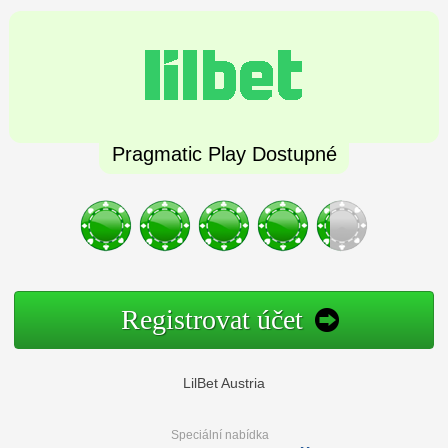
Pragmatic Play Dostupné
Registrovat účet
LilBet Austria
Speciální nabídka