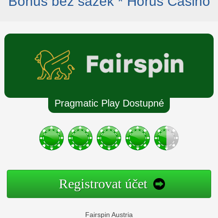
Bonus bez sázek * Horus Casino
Pragmatic Play Dostupné
Registrovat účet
Fairspin Austria