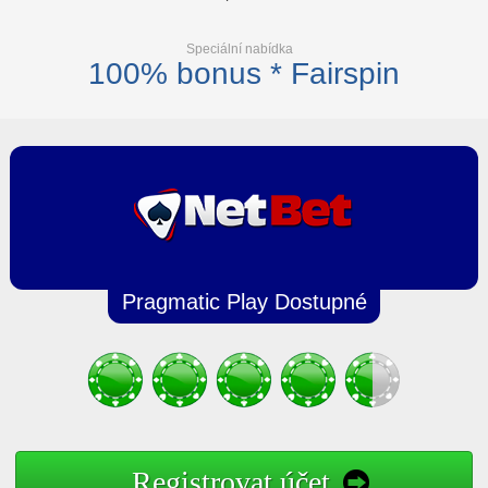
Speciální nabídka
100% bonus * Fairspin
Pragmatic Play Dostupné
Registrovat účet