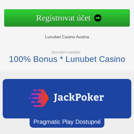
Registrovat účet
Lunubet Casino Austria
Speciální nabídka
100% Bonus * Lunubet Casino
Pragmatic Play Dostupné