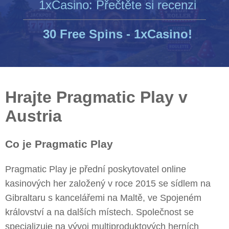
1xCasino: Přečtěte si recenzi
30 Free Spins - 1xCasino!
Hrajte Pragmatic Play v
Austria
Co je Pragmatic Play
Pragmatic Play je přední poskytovatel online
kasinových her založený v roce 2015 se sídlem na
Gibraltaru s kancelářemi na Maltě, ve Spojeném
království a na dalších místech. Společnost se
specializuje na vývoj multiproduktových herních