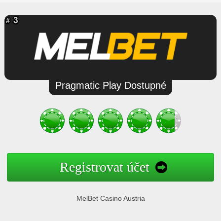
Pragmatic Play Dostupné
Registrovat účet
MelBet Casino Austria