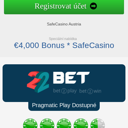
Registrovat účet
SafeCasino Austria
Speciální nabídka
€4,000 Bonus * SafeCasino
Pragmatic Play Dostupné