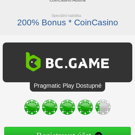
Speciální nabídka
200% Bonus * CoinCasino
Pragmatic Play Dostupné