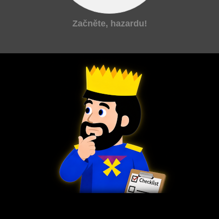
Začněte, hazardu!