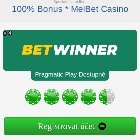
Speciální nabídka
100% Bonus * MelBet Casino
Pragmatic Play Dostupné
Registrovat účet