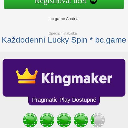
Registrovat účet
bc.game Austria
Speciální nabídka
Každodenní Lucky Spin * bc.game
Pragmatic Play Dostupné