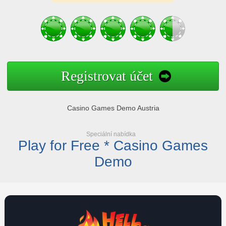
Registrovat účet
Casino Games Demo Austria
Speciální nabídka
Play for Free * Casino Games
Demo