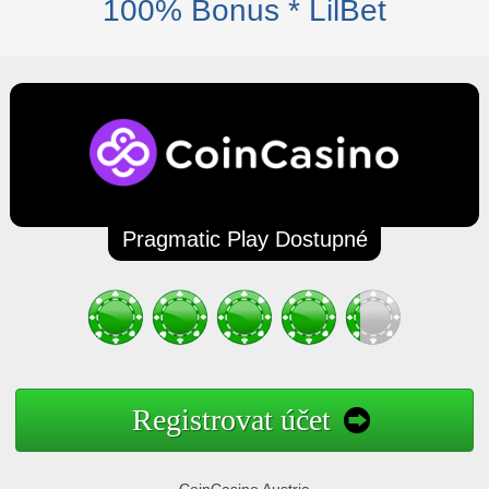
100% Bonus * LilBet
Pragmatic Play Dostupné
Registrovat účet
CoinCasino Austria