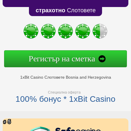
страхотно
Слотовете
Регистър на сметка
1xBit Casino Слотовете Bosnia and Herzegovina
Специална оферта
100% бонус * 1xBit Casino