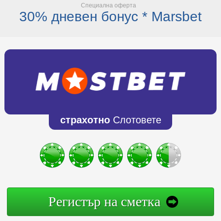
Специална оферта
30% дневен бонус * Marsbet
страхотно
Слотовете
Регистър на сметка