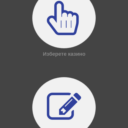
Изберете казино