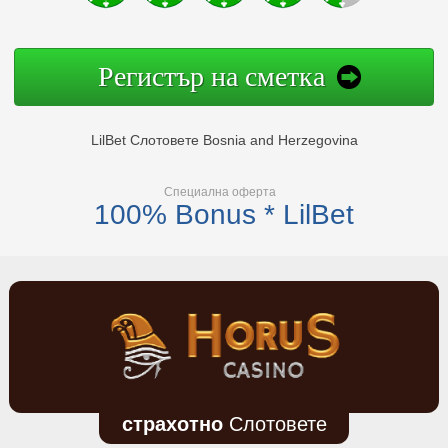
Регистър на сметка
LilBet Слотовете Bosnia and Herzegovina
Специална оферта
100% Bonus * LilBet
страхотно
Слотовете