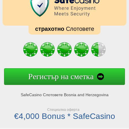
страхотно
Слотовете
Регистър на сметка
SafeCasino Слотовете Bosnia and Herzegovina
Специална оферта
€4,000 Bonus * SafeCasino