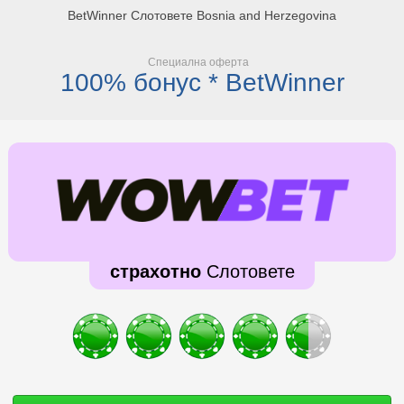
BetWinner Слотовете Bosnia and Herzegovina
Специална оферта
100% бонус * BetWinner
страхотно
Слотовете