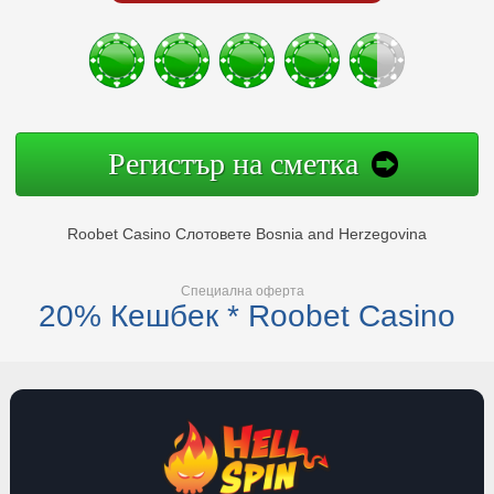
Регистър на сметка
Roobet Casino Слотовете Bosnia and Herzegovina
Специална оферта
20% Кешбек * Roobet Casino