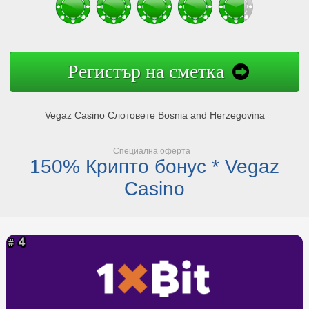
Регистър на сметка
Vegaz Casino Слотовете Bosnia and Herzegovina
Специална оферта
150% Крипто бонус * Vegaz
Casino