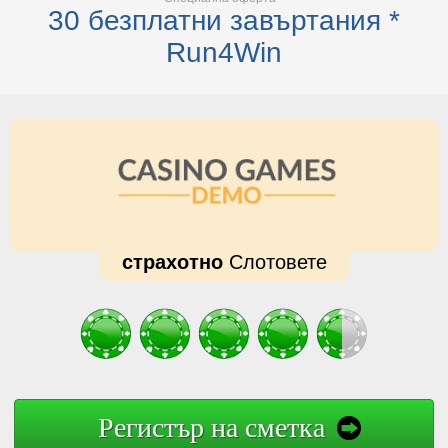
30 безплатни завъртания *
Run4Win
страхотно
Слотовете
Регистър на сметка