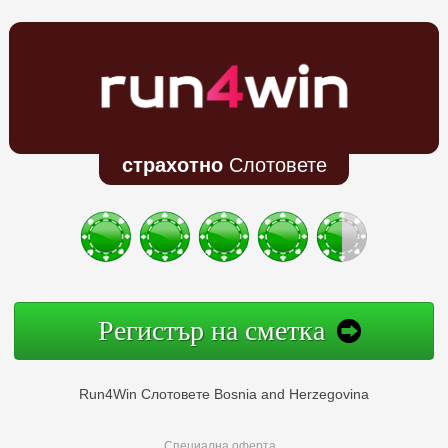
страхотно
Слотовете
Регистър на сметка
Run4Win Слотовете Bosnia and Herzegovina
Специална оферта