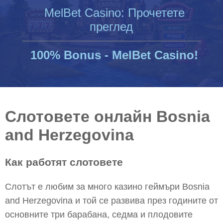
MelBet Casino: Прочетете
преглед
100% Bonus - MelBet Casino!
Слотовете онлайн Bosnia
and Herzegovina
Как работят слотовете
Слотът е любим за много казино геймъри Bosnia
and Herzegovina и той се развива през годините от
основните три барабана, седма и плодовите