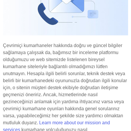
Çevrimiçi kumarhaneler hakkında doğru ve güncel bilgiler
sağlamaya çalışsak da, bağımsız bir inceleme platformu
olduğumuzu ve web sitemizde listelenen bireysel
kumarhane siteleriyle bağlantılı olmadığımızı lütfen
unutmayın. Hesapla ilgili belirli sorunlar, teknik destek veya
belirli bir kumarhanedeki oyununuzla doğrudan ilgili konular
için, o sitenin müşteri destek ekibiyle doğrudan iletişime
geçmenizi öneririz. Ancak, hizmetlerinde nasıl
gezineceğinizi anlamak için yardıma ihtiyacınız varsa veya
çevrimiçi kumarhane oyunları hakkında genel sorularınız
varsa, yapabileceğimiz her şekilde size yardımcı olmaktan
mutluluk duyarız.
Learn more about our mission and
services
kumarhane yolculuğunuzu nasıl