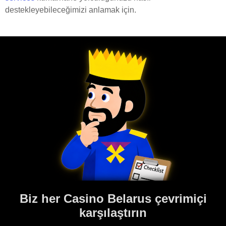
destekleyebileceğimizi anlamak için.
Biz her Casino Belarus çevrimiçi
karşılaştırın