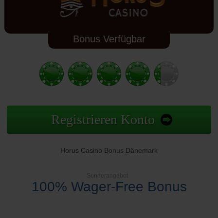
Bonus Verfügbar
Registrieren Konto
Horus Casino Bonus Dänemark
Sonderangebot
100% Wager-Free Bonus