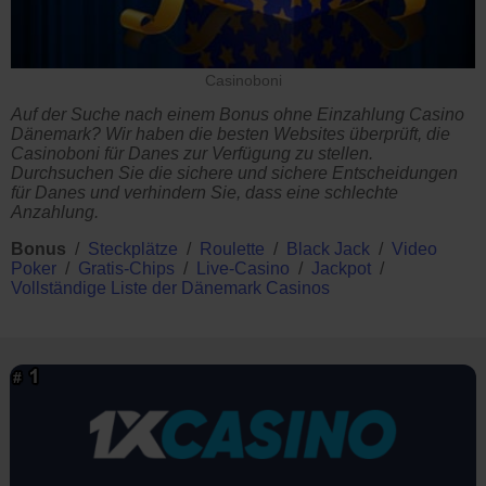
Casinoboni
Auf der Suche nach einem Bonus ohne Einzahlung Casino
Dänemark? Wir haben die besten Websites überprüft, die
Casinoboni für Danes zur Verfügung zu stellen.
Durchsuchen Sie die sichere und sichere Entscheidungen
für Danes und verhindern Sie, dass eine schlechte
Anzahlung.
Bonus
/
Steckplätze
/
Roulette
/
Black Jack
/
Video
Poker
/
Gratis-Chips
/
Live-Casino
/
Jackpot
/
Vollständige Liste der Dänemark Casinos