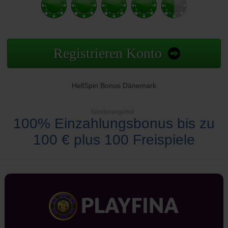
Registrieren Konto
HellSpin Bonus Dänemark
Sonderangebot
100% Einzahlungsbonus bis zu
100 € plus 100 Freispiele