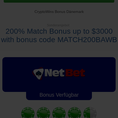
CryptoWins Bonus Dänemark
Sonderangebot
200% Match Bonus up to $3000
with bonus code MATCH200BAWB
Bonus Verfügbar