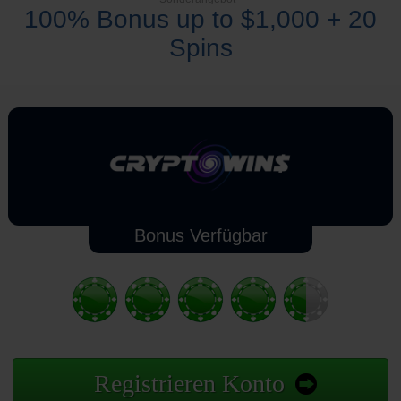
100% Bonus up to $1,000 + 20
Spins
Bonus Verfügbar
Registrieren Konto