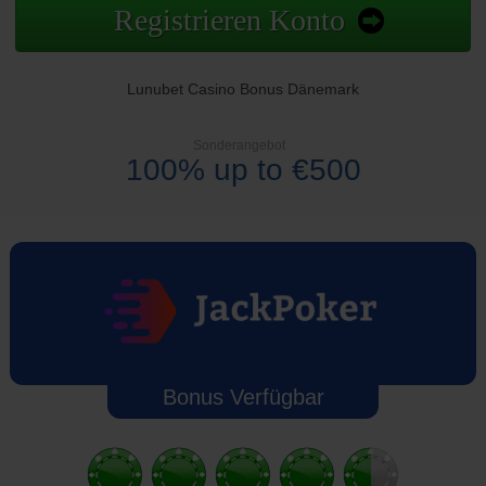
Registrieren Konto
Lunubet Casino Bonus Dänemark
Sonderangebot
100% up to €500
Bonus Verfügbar