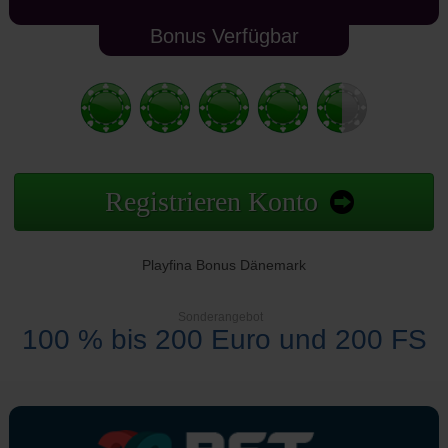
Bonus Verfügbar
Registrieren Konto
Playfina Bonus Dänemark
Sonderangebot
100 % bis 200 Euro und 200 FS