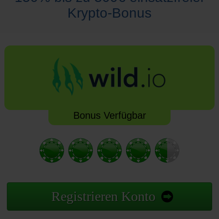
Krypto-Bonus
Bonus Verfügbar
Registrieren Konto