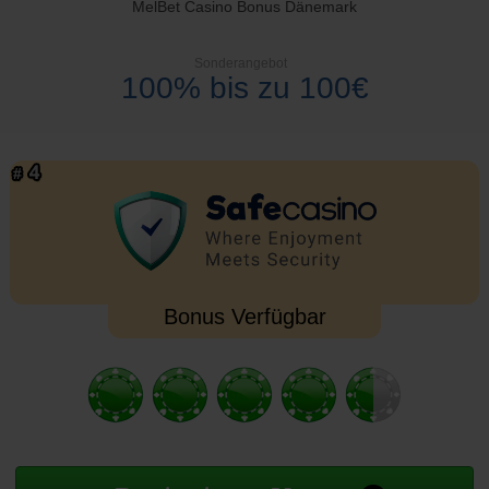
MelBet Casino Bonus Dänemark
Sonderangebot
100% bis zu 100€
Bonus Verfügbar