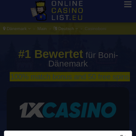
Dänemark
Main
Deutsch
Casinoboni
>
>
>
#1 Bewertet
für Boni-
Dänemark
100% match bonus and 50 free spins