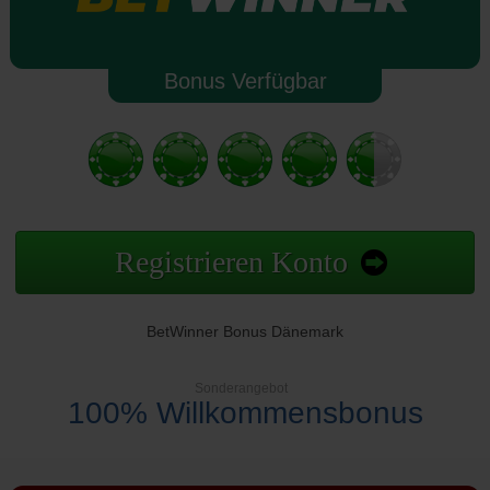
Bonus Verfügbar
Registrieren Konto
BetWinner Bonus Dänemark
Sonderangebot
100% Willkommensbonus