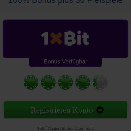
100% Bonus plus 30 Freispiele
Bonus Verfügbar
Registrieren Konto
1xBit Casino Bonus Dänemark