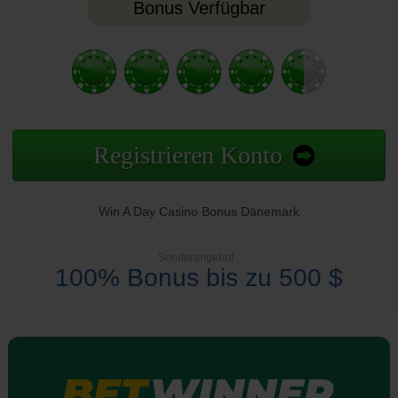
Bonus Verfügbar
Registrieren Konto
Win A Day Casino Bonus Dänemark
Sonderangebot
100% Bonus bis zu 500 $