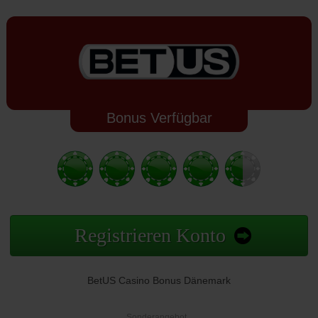
Bonus Verfügbar
Registrieren Konto
BetUS Casino Bonus Dänemark
Sonderangebot