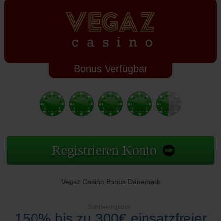
Bonus Verfügbar
Registrieren Konto
Vegaz Casino Bonus Dänemark
Sonderangebot
150% bis zu 300€ einsatzfreier