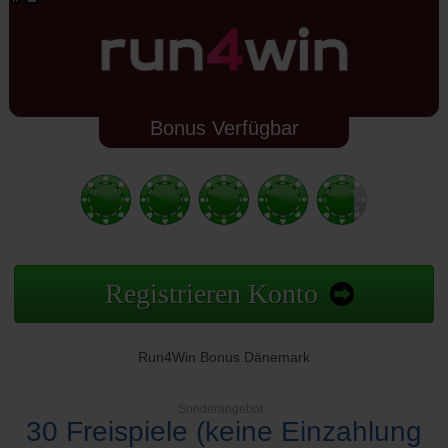
Bonus Verfügbar
Registrieren Konto
Run4Win Bonus Dänemark
Sonderangebot
30 Freispiele (keine Einzahlung