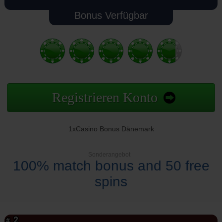
Bonus Verfügbar
Registrieren Konto
1xCasino Bonus Dänemark
Sonderangebot
100% match bonus and 50 free
spins