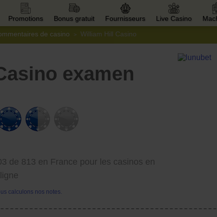
Promotions
Bonus gratuit
Fournisseurs
Live Casino
Mac
ommentaires de casino
William Hill Casino
>
 Jack
Vidéo Poker
Jackpot
Paris sportifs
 Casino examen
103 de 813 en France pour les casinos en
ligne
us calculons nos notes.