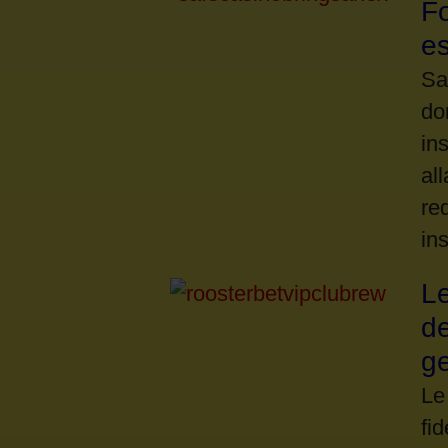
Fo
e
Sa
do
in
al
re
ins
Le
de
ge
Le
fi