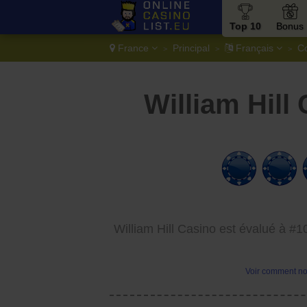
Top 10
Bonus
France
Principal
Français
C
>
>
>
Roulette
Black
William Hill
William Hill Casino est évalué à #
Voir comment no