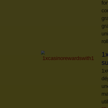
fo
co
gr
gr
un
ro
1
su
1x
dé
un
ma
ut