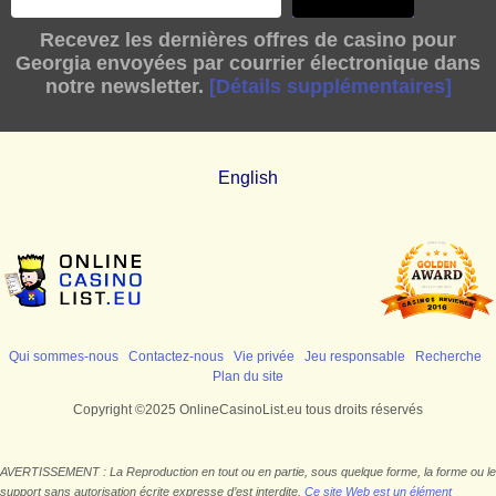
Recevez les dernières offres de casino pour
Georgia envoyées par courrier électronique dans
notre newsletter.
[Détails supplémentaires]
English
Qui sommes-nous
Contactez-nous
Vie privée
Jeu responsable
Recherche
Plan du site
Copyright ©2025 OnlineCasinoList.eu tous droits réservés
AVERTISSEMENT : La Reproduction en tout ou en partie, sous quelque forme, la forme ou le
support sans autorisation écrite expresse d’est interdite.
Ce site Web est un élément