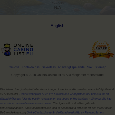
ANNONS
N/A
English
Om oss
Kontakta oss
Sekretess
Ansvarigt spelande
Sök
Sitemap
Copyright © 2018 OnlineCasinoList.eu Alla rättigheter reserverade
Disclaimer: Återgivning helt eller delvis i någon form, form eller medium utan skriftligt tillstånd
av är förbjudet.
Denna webbplats är en PR-funktion och webbplatsen har betalats för att
tillhandahålla den följande positiv recensionen om dessa online-kasinon - tillhandahålls inte
recensioner av en oberoende konsument.
Ytterligare villkor & villkor gälla alla
bonuserbjudanden. Spela casinospel kan leda till ekonomiska förluster för dig. Villkor gäller.
BeGambleAware.org
OnlineCasinoList.eu är Verifierad med hjälp av RevampScripts