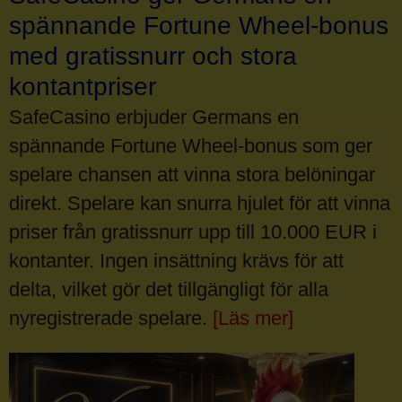
spännande Fortune Wheel-bonus
med gratissnurr och stora
kontantpriser
SafeCasino erbjuder Germans en
spännande Fortune Wheel-bonus som ger
spelare chansen att vinna stora belöningar
direkt. Spelare kan snurra hjulet för att vinna
priser från gratissnurr upp till 10.000 EUR i
kontanter. Ingen insättning krävs för att
delta, vilket gör det tillgängligt för alla
nyregistrerade spelare.
[Läs mer]