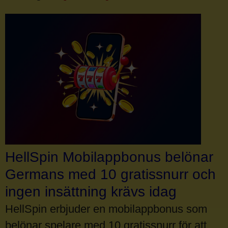
HellSpin Mobilappbonus belönar
Germans med 10 gratissnurr och
ingen insättning krävs idag
HellSpin erbjuder en mobilappbonus som
belönar spelare med 10 gratissnurr för att