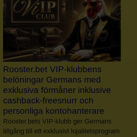
Rooster.bet VIP-klubbens
belöningar Germans med
exklusiva förmåner inklusive
cashback-freesnurr och
personliga kontohanterare
Rooster.bets VIP-klubb ger Germans
tillgång till ett exklusivt lojalitetsprogram