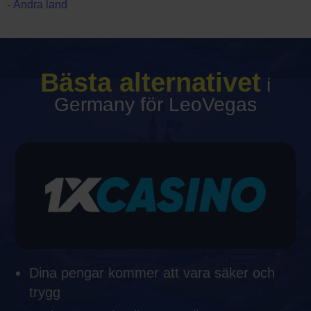
-
Ändra land
Bästa alternativet
i
Germany för LeoVegas
Dina pengar kommer att vara säker och
trygg