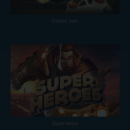
Electric Sam
Super Heros