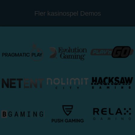
Fler kasinospel Demos