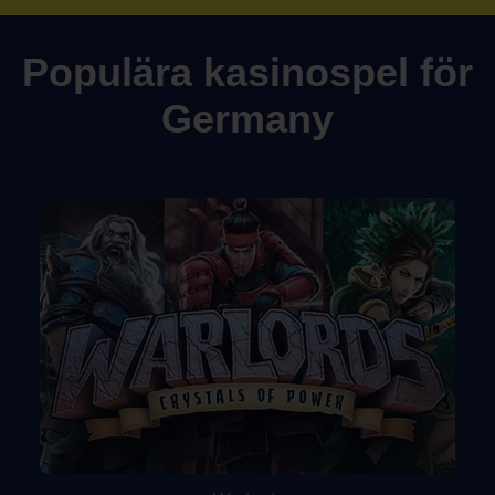
Populära kasinospel för
Germany