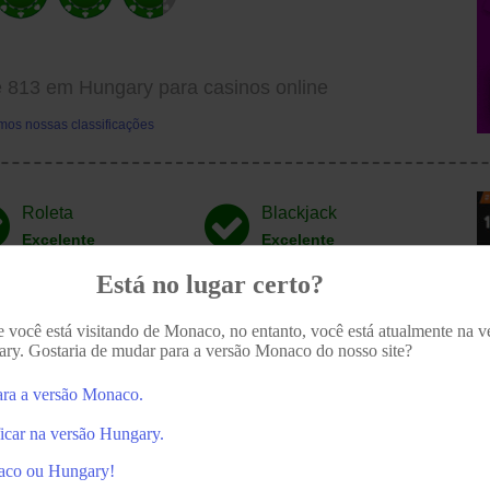
de 813 em Hungary para casinos online
mos nossas classificações
Roleta
Blackjack
Excelente
Excelente
Está no lugar certo?
Casino ao vivo
Jackpot
Excelente
Excelente
 você está visitando de Monaco, no entanto, você está atualmente na v
ry. Gostaria de mudar para a versão Monaco do nosso site?
ara a versão Monaco.
ution Gaming,
Play'n GO
, Betsoft,
Quickspin
,
icar na versão Hungary.
Tiger Gaming
, and iSoftBet.
aco ou Hungary!
on-line para Hungarians.
É seguro e 100% legal para