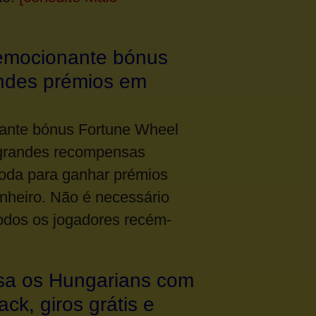
 emocionante bónus
andes prémios em
ante bónus Fortune Wheel
 grandes recompensas
roda para ganhar prémios
nheiro. Não é necessário
 todos os jogadores recém-
sa os Hungarians com
ck, giros grátis e