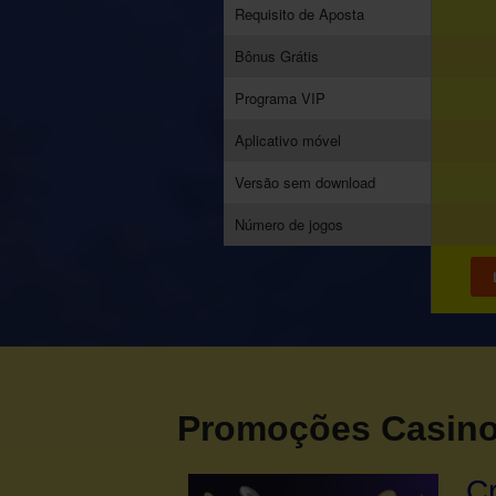
Requisito de Aposta
Bônus Grátis
Programa VIP
Aplicativo móvel
Versão sem download
Número de jogos
Promoções Casino
C