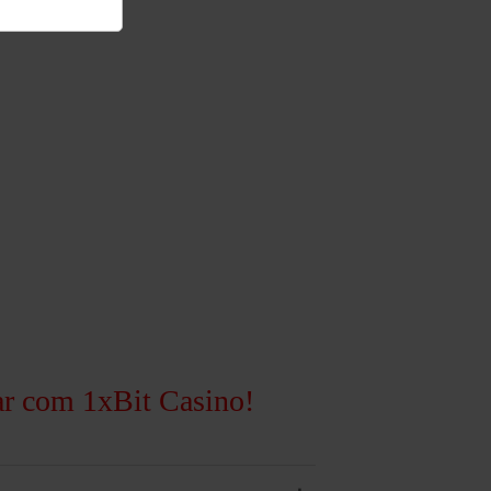
r com 1xBit Casino!