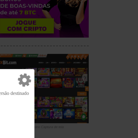
ersão destinado
1xBit Casino Captura de tela