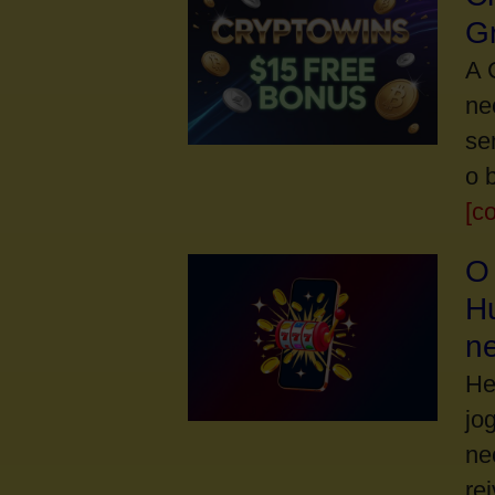
G
A 
ne
se
o 
[c
O 
Hu
ne
He
jo
ne
re