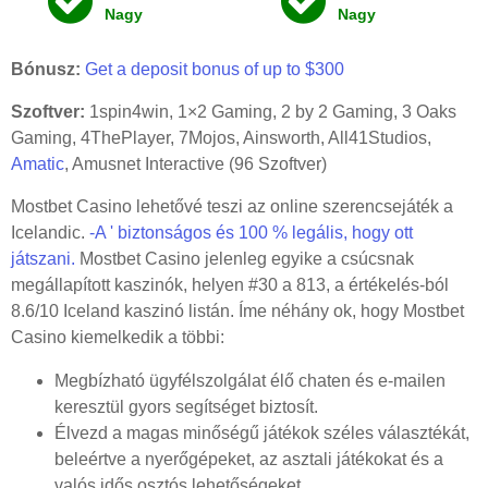
Nagy
Nagy
Bónusz:
Get a deposit bonus of up to $300
Szoftver:
1spin4win, 1×2 Gaming, 2 by 2 Gaming, 3 Oaks
Gaming, 4ThePlayer, 7Mojos, Ainsworth, All41Studios,
Amatic
, Amusnet Interactive (96 Szoftver)
Mostbet Casino lehetővé teszi az online szerencsejáték a
Icelandic.
-A ' biztonságos és 100 % legális, hogy ott
játszani.
Mostbet Casino jelenleg egyike a csúcsnak
megállapított kaszinók, helyen #30 a 813, a értékelés-ból
8.6/10 Iceland kaszinó listán. Íme néhány ok, hogy Mostbet
Casino kiemelkedik a többi:
Megbízható ügyfélszolgálat élő chaten és e-mailen
keresztül gyors segítséget biztosít.
Élvezd a magas minőségű játékok széles választékát,
beleértve a nyerőgépeket, az asztali játékokat és a
valós idős osztós lehetőségeket.