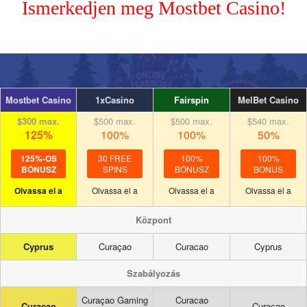
Ismerkedjen meg Mostbet Casino!
Mostbet Casino
1xCasino
Fairspin
MelBet Casino
$300 max.
$500 max.
$500 max.
$540 max.
125%
100%
100%
50%
125%-OS
30 FREE
100%
100%
BÓNUSZ
SPINS
BÓNUSZ
BONUS
Olvassa el a
Olvassa el a
Olvassa el a
Olvassa el a
Központ
Cyprus
Curaçao
Curacao
Cyprus
Szabályozás
Curaçao Gaming
Curacao
Curacao
Curaсao