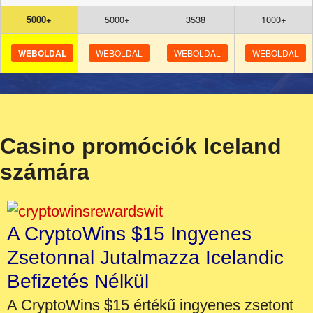
5000+
5000+
3538
1000+
WEBOLDAL
WEBOLDAL
WEBOLDAL
WEBOLDAL
Casino promóciók Iceland
számára
A CryptoWins $15 Ingyenes
Zsetonnal Jutalmazza Icelandic
Befizetés Nélkül
A CryptoWins $15 értékű ingyenes zsetont