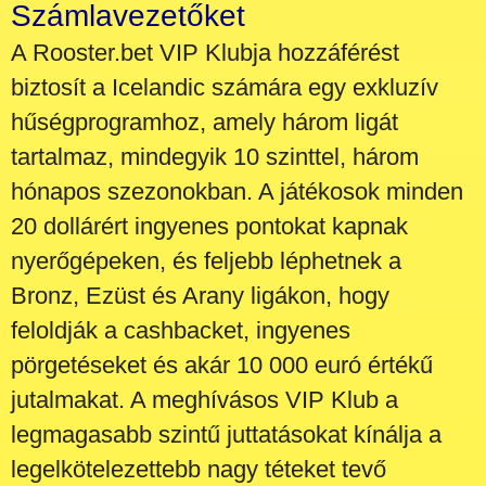
Számlavezetőket
A Rooster.bet VIP Klubja hozzáférést
biztosít a Icelandic számára egy exkluzív
hűségprogramhoz, amely három ligát
tartalmaz, mindegyik 10 szinttel, három
hónapos szezonokban. A játékosok minden
20 dollárért ingyenes pontokat kapnak
nyerőgépeken, és feljebb léphetnek a
Bronz, Ezüst és Arany ligákon, hogy
feloldják a cashbacket, ingyenes
pörgetéseket és akár 10 000 euró értékű
jutalmakat. A meghívásos VIP Klub a
legmagasabb szintű juttatásokat kínálja a
legelkötelezettebb nagy téteket tevő