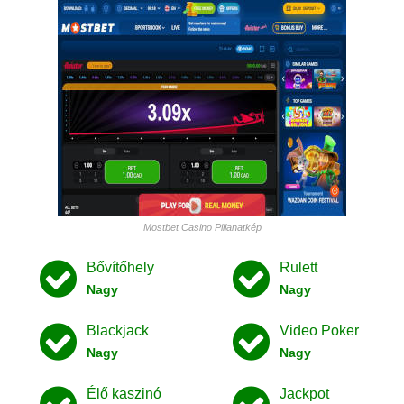
Mostbet Casino Pillanatkép
Bővítőhely
Rulett
Nagy
Nagy
Blackjack
Video Poker
Nagy
Nagy
Élő kaszinó
Jackpot