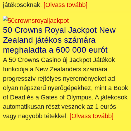
játékosoknak.
[Olvass tovább]
50 Crowns Royal Jackpot New
Zealand játékos számára
meghaladta a 600 000 eurót
A 50 Crowns Casino új Jackpot Játékok
funkciója a New Zealanders számára
progresszív rejtélyes nyereményeket ad
olyan népszerű nyerőgépekhez, mint a Book
of Dead és a Gates of Olympus. A játékosok
automatikusan részt vesznek az 1 eurós
vagy nagyobb tétekkel.
[Olvass tovább]