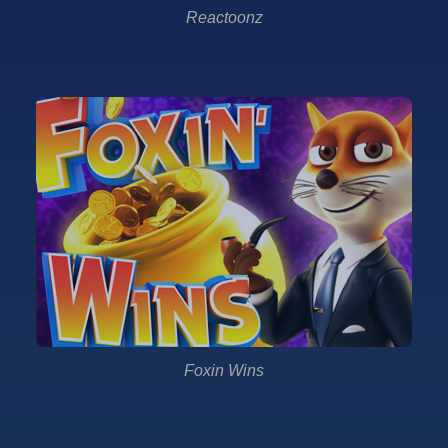
Reactoonz
Foxin Wins