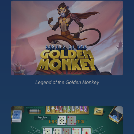
Legend of the Golden Monkey