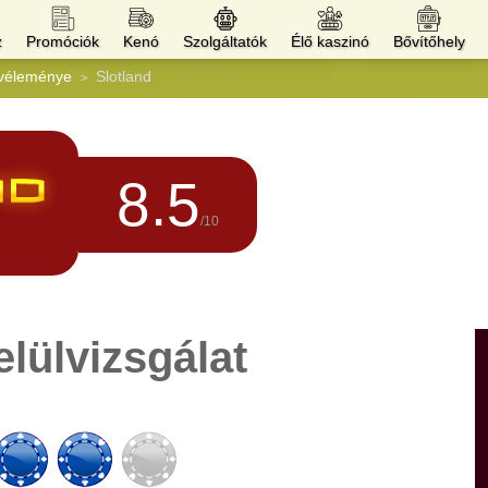
z
Promóciók
Kenó
Szolgáltatók
Élő kaszinó
Bővítőhely
 véleménye
Slotland
>
o Poker
Jackpot
Sportfogadás
8.5
/10
elülvizsgálat