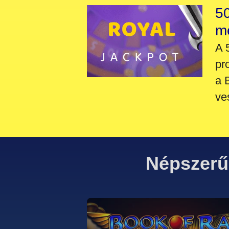
5
m
A 
pr
a 
ve
Népszerű 