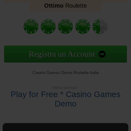
Ottimo
Roulette
Registra un Account
Casino Games Demo Roulette Italia
Offerta speciale
Play for Free * Casino Games
Demo