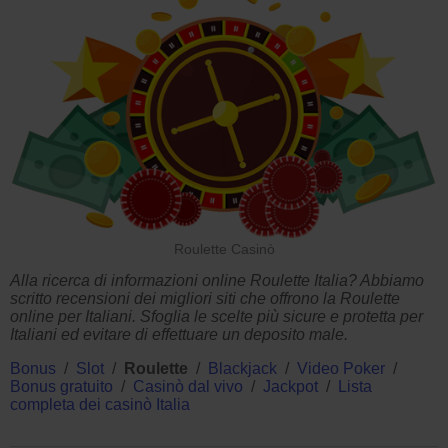
Roulette Casinò
Alla ricerca di informazioni online Roulette Italia? Abbiamo
scritto recensioni dei migliori siti che offrono la Roulette
online per Italiani. Sfoglia le scelte più sicure e protetta per
Italiani ed evitare di effettuare un deposito male.
Bonus
/
Slot
/
Roulette
/
Blackjack
/
Video Poker
/
Bonus gratuito
/
Casinò dal vivo
/
Jackpot
/
Lista
completa dei casinò Italia