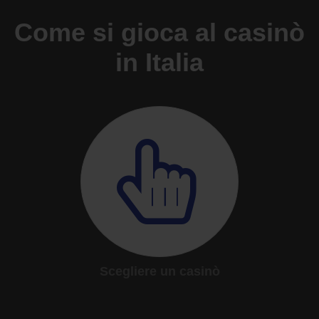
Come si gioca al casinò
in Italia
Scegliere un casinò