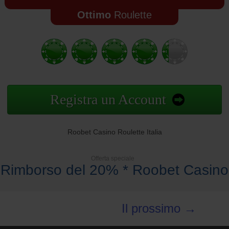
Ottimo
Roulette
Registra un Account
Roobet Casino Roulette Italia
Offerta speciale
Rimborso del 20% * Roobet Casino
Il prossimo →