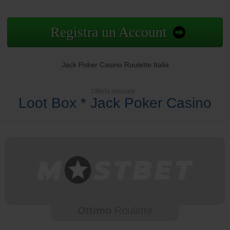
Registra un Account
Jack Poker Casino Roulette Italia
Offerta speciale
Loot Box * Jack Poker Casino
Ottimo
Roulette