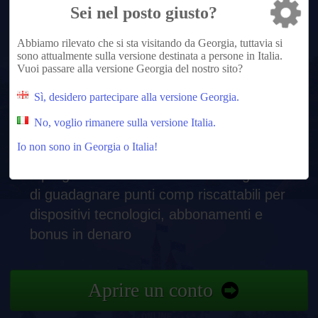
€5.000 più 300 giri gratuiti su quattro
Sei nel posto giusto?
depositi
Abbiamo rilevato che si sta visitando da Georgia, tuttavia si
Sono disponibili oltre 6.000 giochi, offerti
sono attualmente sulla versione destinata a persone in Italia.
da 159 provider, tra cui Pragmatic Play ed
Vuoi passare alla versione Georgia del nostro sito?
Evolution Gaming
Sì, desidero partecipare alla versione Georgia.
I prelievi sono limitati a $/€2.000 al giorno,
No, voglio rimanere sulla versione Italia.
$/€5.000 alla settimana e $/€20.000 al
Io non sono in Georgia o Italia!
mese
Il programma fedeltà consente ai giocatori
di guadagnare punti comp riscattabili per
dispositivi tecnologici, abbonamenti e
bonus in denaro
Aprire un conto