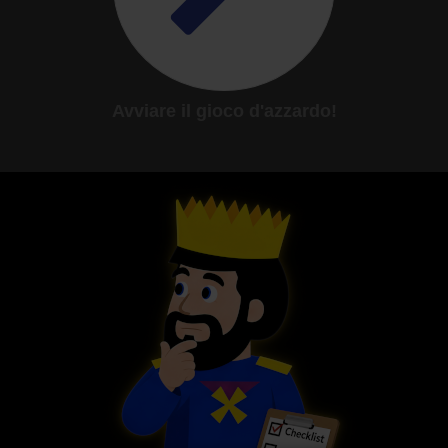
Avviare il gioco d'azzardo!