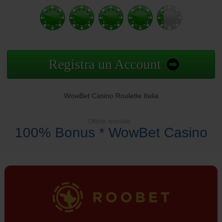
Registra un Account
WowBet Casino Roulette Italia
Offerta speciale
100% Bonus * WowBet Casino