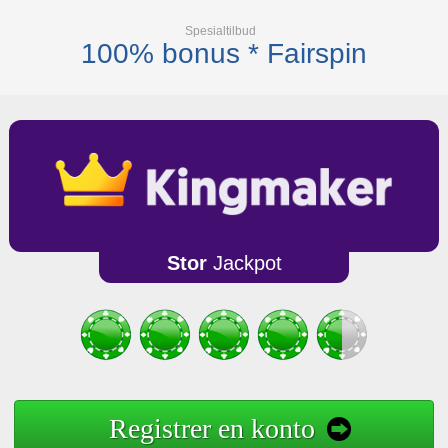
Spesialtilbud
100% bonus * Fairspin
Stor
Jackpot
Registrer en konto