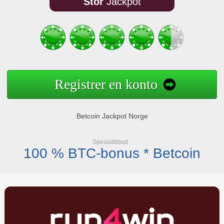
Stor
Jackpot
Registrer en konto
Betcoin Jackpot Norge
Spesialtilbud
100 % BTC-bonus * Betcoin