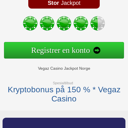
Stor
Jackpot
Registrer en konto
Vegaz Casino Jackpot Norge
Spesialtilbud
Kryptobonus på 150 % * Vegaz
Casino