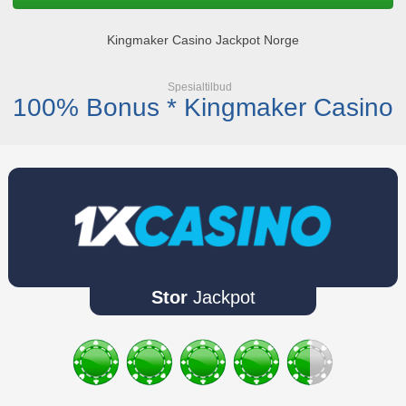
Kingmaker Casino Jackpot Norge
Spesialtilbud
100% Bonus * Kingmaker Casino
Stor
Jackpot