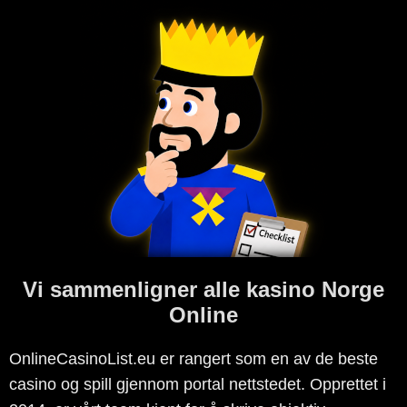
Vi sammenligner alle kasino Norge
Online
OnlineCasinoList.eu er rangert som en av de beste
casino og spill gjennom portal nettstedet. Opprettet i