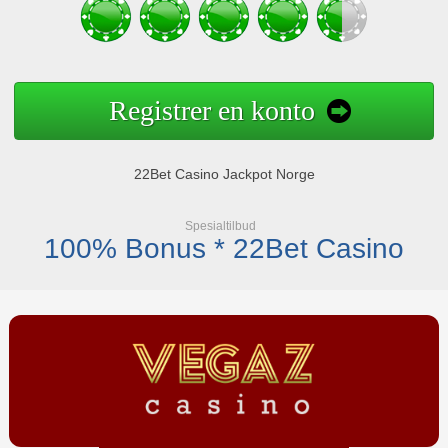
Registrer en konto
22Bet Casino Jackpot Norge
Spesialtilbud
100% Bonus * 22Bet Casino