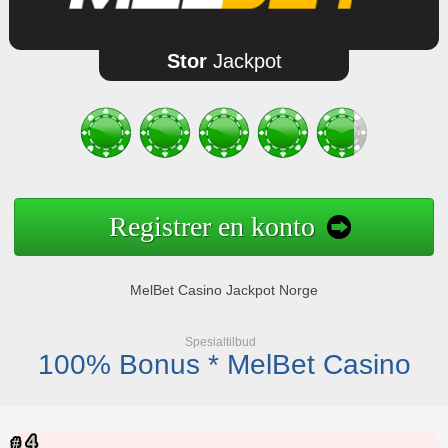
Stor
Jackpot
Registrer en konto
MelBet Casino Jackpot Norge
Spesialtilbud
100% Bonus * MelBet Casino