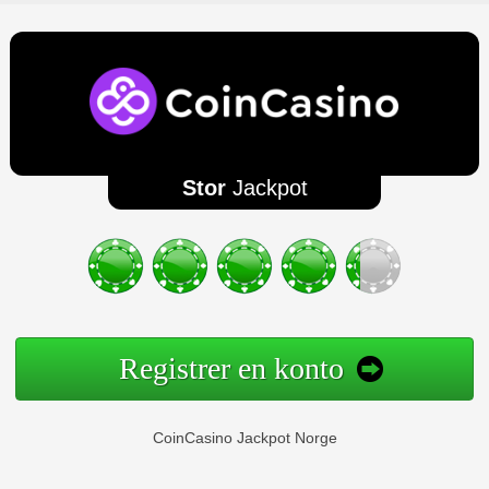
Stor
Jackpot
Registrer en konto
CoinCasino Jackpot Norge