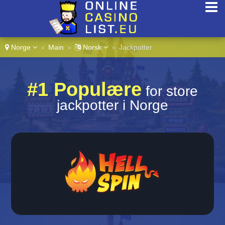
Norge
Main
Norsk
Jackpotter
>
>
>
#1 Populære
for store
jackpotter i Norge