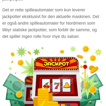
Det er rette spilleautomater som kun leverer
jackpotter eksklusivt for den aktuelle maskinen. Det
er også andre spilleautomater for Nordmenn som
tilbyr statiske jackpotter, som forblir de samme, og
det spiller ingen rolle hvor mye du satser.