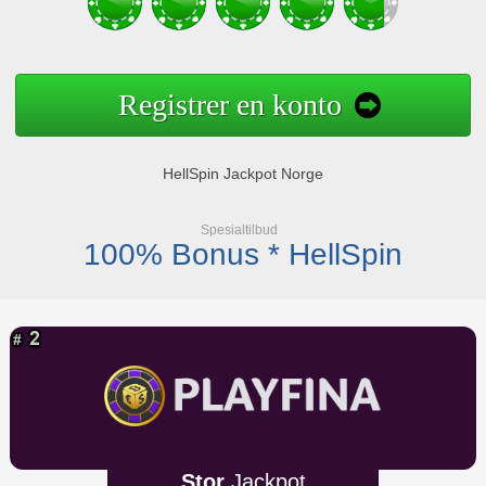
Registrer en konto
HellSpin Jackpot Norge
Spesialtilbud
100% Bonus * HellSpin
Stor
Jackpot