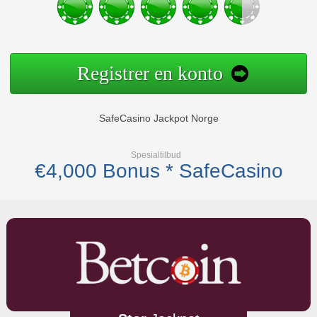
Registrer en konto
SafeCasino Jackpot Norge
Spesialtilbud
€4,000 Bonus * SafeCasino