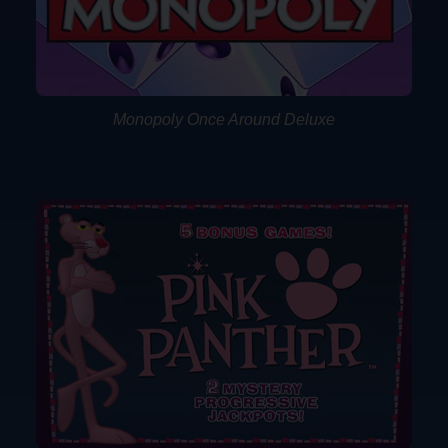
Monopoly Once Around Deluxe