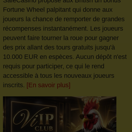
SafeCasino propose aux British un bonus
Fortune Wheel palpitant qui donne aux
joueurs la chance de remporter de grandes
récompenses instantanément. Les joueurs
peuvent faire tourner la roue pour gagner
des prix allant des tours gratuits jusqu'à
10.000 EUR en espèces. Aucun dépôt n'est
requis pour participer, ce qui le rend
accessible à tous les nouveaux joueurs
inscrits.
[En savoir plus]