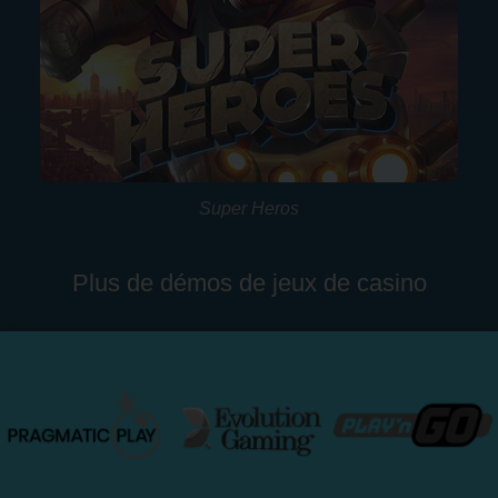
Super Heros
Plus de démos de jeux de casino