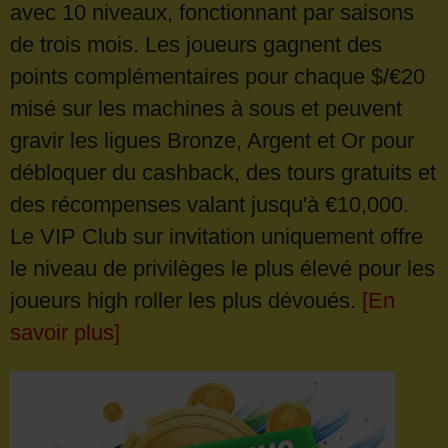
avec 10 niveaux, fonctionnant par saisons
de trois mois. Les joueurs gagnent des
points complémentaires pour chaque $/€20
misé sur les machines à sous et peuvent
gravir les ligues Bronze, Argent et Or pour
débloquer du cashback, des tours gratuits et
des récompenses valant jusqu'à €10,000.
Le VIP Club sur invitation uniquement offre
le niveau de privilèges le plus élevé pour les
joueurs high roller les plus dévoués.
[En
savoir plus]