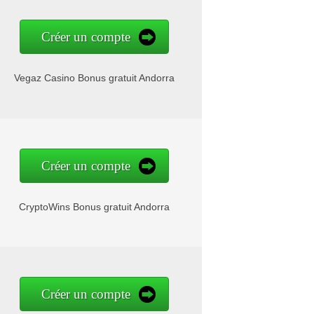
Créer un compte
Vegaz Casino Bonus gratuit Andorra
Créer un compte
CryptoWins Bonus gratuit Andorra
Créer un compte