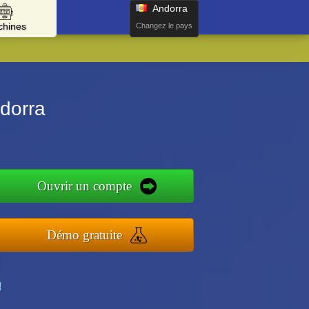
Andorra
hines
Changez le pays
dorra
Ouvrir un compte
Démo gratuite
!