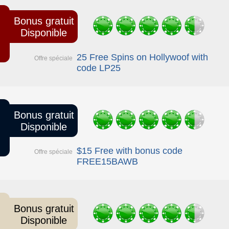
Bonus gratuit
Disponible
25 Free Spins on Hollywoof with
Offre spéciale
code LP25
Bonus gratuit
Disponible
$15 Free with bonus code
Offre spéciale
FREE15BAWB
Bonus gratuit
Disponible