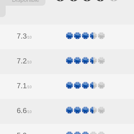
7.3
/10
7.2
/10
7.1
/10
6.6
/10