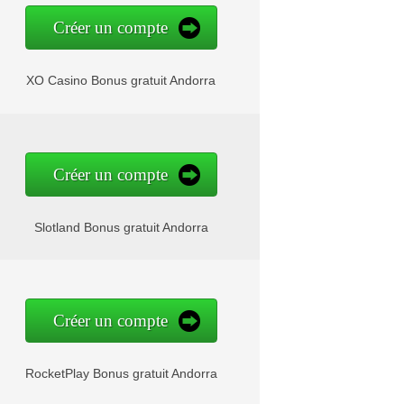
Créer un compte
XO Casino Bonus gratuit Andorra
Créer un compte
Slotland Bonus gratuit Andorra
Créer un compte
RocketPlay Bonus gratuit Andorra