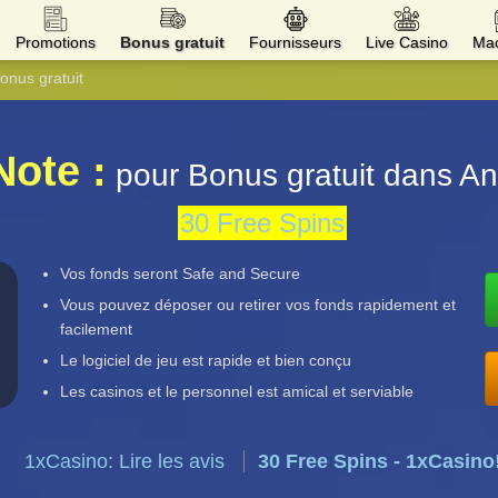
Promotions
Bonus gratuit
Fournisseurs
Live Casino
Mac
nus gratuit
 Jack
Vidéo Poker
Jackpot
Paris sportifs
Note :
pour Bonus gratuit dans An
30 Free Spins
Vos fonds seront Safe and Secure
Vous pouvez déposer ou retirer vos fonds rapidement et
facilement
Le logiciel de jeu est rapide et bien conçu
Les casinos et le personnel est amical et serviable
1xCasino: Lire les avis
30 Free Spins - 1xCasino