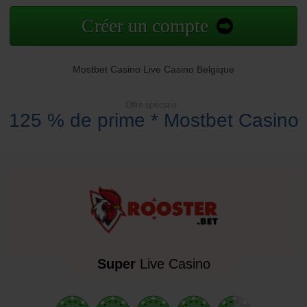
Créer un compte
Mostbet Casino Live Casino Belgique
Offre spéciale
125 % de prime * Mostbet Casino
Super
Live Casino