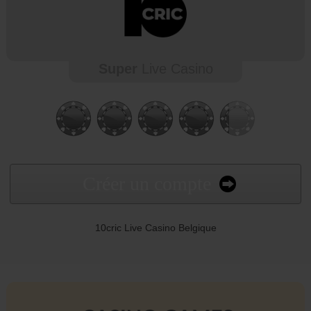
Super
Live Casino
Créer un compte
10cric Live Casino Belgique