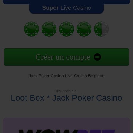
Super
Live Casino
Créer un compte
Jack Poker Casino Live Casino Belgique
Offre spéciale
Loot Box * Jack Poker Casino