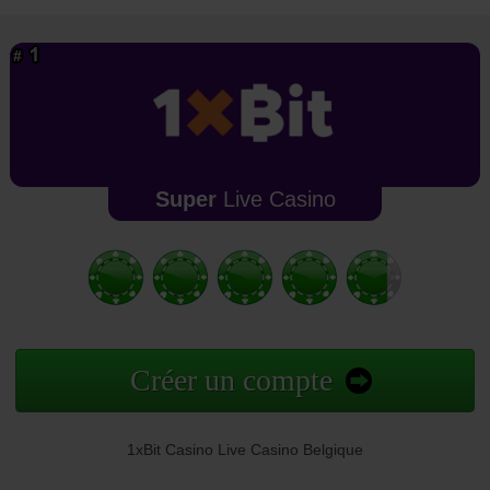
Super
Live Casino
Créer un compte
1xBit Casino Live Casino Belgique