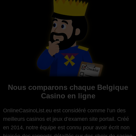
Nous comparons chaque Belgique
Casino en ligne
OnlineCasinoList.eu est considéré comme l’un des
meilleurs casinos et jeux d’examen site portail. Créé
en 2014, notre équipe est connu pour avoir écrit non
biaisée des rapports détaillés sur des choix de casino