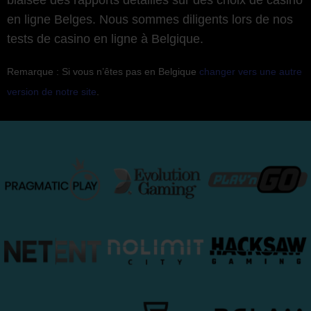
en ligne Belges. Nous sommes diligents lors de nos
tests de casino en ligne à Belgique.
Remarque : Si vous n’êtes pas en Belgique
changer vers une autre
version de notre site
.