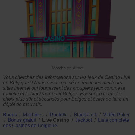
Matchs en direct
Vous cherchez des informations sur les jeux de Casino Live
en Belgique ? Nous avons passé en revue les meilleurs
sites Internet qui fournissent des croupiers jeux comme la
roulette et le blackjack pour Belges. Passer en revue les
choix plus sûr et sécurisés pour Belges et éviter de faire un
dépôt de mauvais.
Bonus
/
Machines
/
Roulette
/
Black Jack
/
Vidéo Poker
/
Bonus gratuit
/
Live Casino
/
Jackpot
/
Liste complète
des Casinos de Belgique