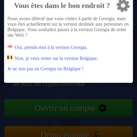
Transactions exclusives en crypto-monnaie
Vous êtes dans le bon endroit ?
pour une expérience de jeu améliorée
Nous avons détecté que vous visitez à partir de Georgia, mais
Profitez d'une correspondance à 100 %
vous êtes actuellement sur la version destinée aux personnes en
jusqu'à 7 BTC, augmentant ainsi votre
Belgique. Vous souhaitez passer à la version Georgia de notre
site Web ?
dépôt initial de crypto-monnaie
Vaste sélection de jeux de casino et de
Oui, prends-moi à la version Georgia.
paris sportifs pour un divertissement varié
Non, je veux rester sur la version Belgique.
Un support efficace garantit une
Je ne suis pas en Georgia ou Belgique !
expérience transparente pour les amateurs
de jeux de crypto-monnaie
Ouvrir un compte
Démo gratuite