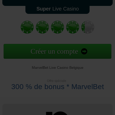
Super
Live Casino
Créer un compte
MarvelBet Live Casino Belgique
Offre spéciale
300 % de bonus * MarvelBet