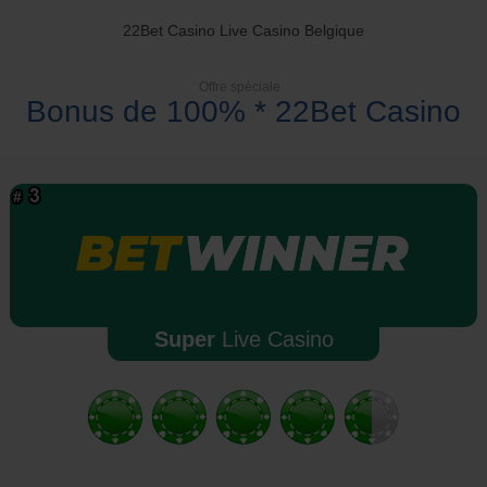
22Bet Casino Live Casino Belgique
Offre spéciale
Bonus de 100% * 22Bet Casino
Super
Live Casino