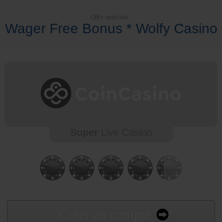
Offre spéciale
Wager Free Bonus * Wolfy Casino
Super
Live Casino
Créer un compte