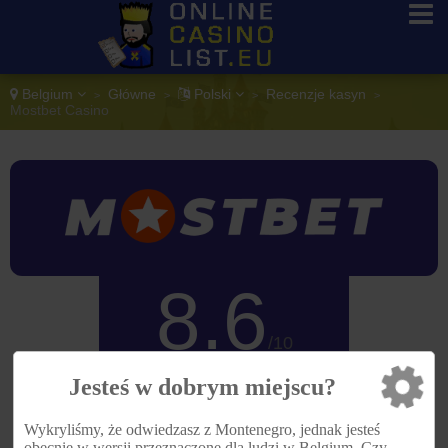
Belgium
Główne
Polski
Recenzje kasyn
>
>
>
>
Mostbet Casino
8.6
/10
Jesteś w dobrym miejscu?
Bonus 125% dla Mostbet Casino!
Wykryliśmy, że odwiedzasz z Montenegro, jednak jesteś
obecnie w wersji przeznaczone dla ludzi w Belgium. Czy