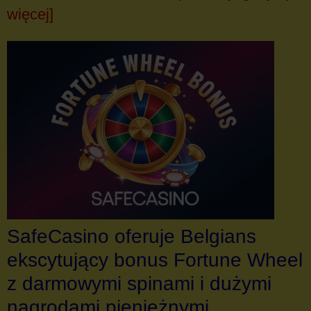
więcej]
SafeCasino oferuje Belgians
ekscytujący bonus Fortune Wheel
z darmowymi spinami i dużymi
nagrodami pieniężnymi