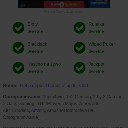
Mostbet Casino Zrzut ekranu
Sloty
Ruletka
Świetne
Świetne
Blackjack
Wideo Poker
Świetne
Świetne
Kasyno na żywo
Jackpot
Świetne
Świetne
Bonus:
Get a deposit bonus of up to $300
Oprogramowanie:
1spin4win, 1×2 Gaming, 2 by 2 Gaming,
3 Oaks Gaming, 4ThePlayer, 7Mojos, Ainsworth,
All41Studios,
Amatic
, Amusnet Interactive (96
Oprogramowanie)