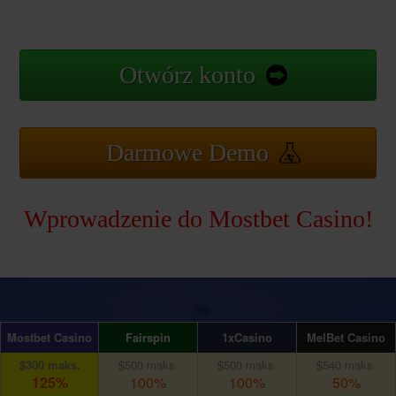
Otwórz konto
Darmowe Demo
Wprowadzenie do Mostbet Casino!
Mostbet Casino
Fairspin
1xCasino
MelBet Casino
$300 maks.
$500 maks.
$500 maks.
$540 maks.
125%
100%
100%
50%