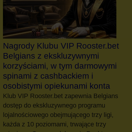
Nagrody Klubu VIP Rooster.bet
Belgians z ekskluzywnymi
korzyściami, w tym darmowymi
spinami z cashbackiem i
osobistymi opiekunami konta
Klub VIP Rooster.bet zapewnia Belgians
dostęp do ekskluzywnego programu
lojalnościowego obejmującego trzy ligi,
każda z 10 poziomami, trwające trzy