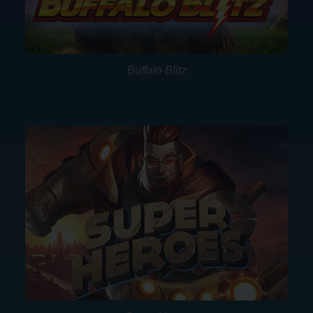
Buffalo Blitz