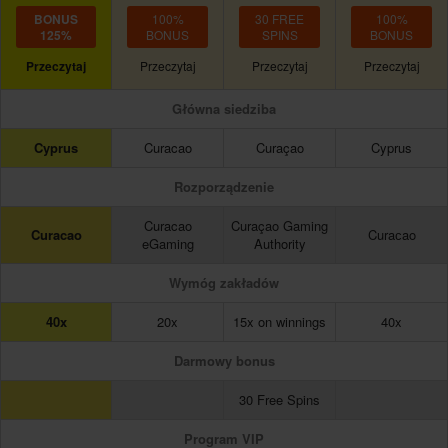
BONUS
100%
30 FREE
100%
125%
BONUS
SPINS
BONUS
Przeczytaj
Przeczytaj
Przeczytaj
Przeczytaj
Główna siedziba
Cyprus
Curacao
Curaçao
Cyprus
Rozporządzenie
Curacao
Curaçao Gaming
Curacao
Curaсao
eGaming
Authority
Wymóg zakładów
40x
20x
15x on winnings
40x
Darmowy bonus
30 Free Spins
Program VIP