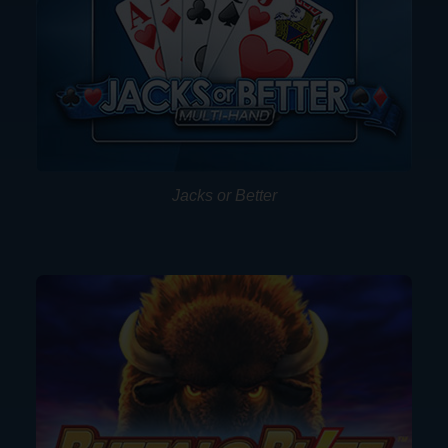
Jacks or Better