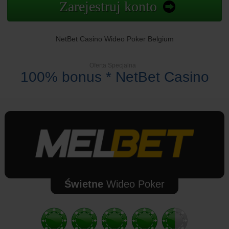
Zarejestruj konto
NetBet Casino Wideo Poker Belgium
Oferta Specjalna
100% bonus * NetBet Casino
Świetne
Wideo Poker