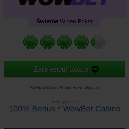
Świetne
Wideo Poker
Zarejestruj konto
WowBet Casino Wideo Poker Belgium
Oferta Specjalna
100% Bonus * WowBet Casino