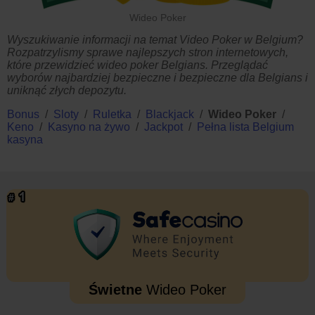
Wideo Poker
Wyszukiwanie informacji na temat Video Poker w Belgium?
Rozpatrzylismy sprawe najlepszych stron internetowych,
które przewidzieć wideo poker Belgians. Przeglądać
wyborów najbardziej bezpieczne i bezpieczne dla Belgians i
uniknąć złych depozytu.
Bonus
/
Sloty
/
Ruletka
/
Blackjack
/
Wideo Poker
/
Keno
/
Kasyno na żywo
/
Jackpot
/
Pełna lista Belgium
kasyna
Świetne
Wideo Poker