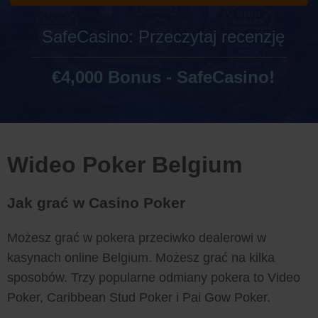
SafeCasino: Przeczytaj recenzję
€4,000 Bonus - SafeCasino!
Wideo Poker Belgium
Jak grać w Casino Poker
Możesz grać w pokera przeciwko dealerowi w
kasynach online Belgium. Możesz grać na kilka
sposobów. Trzy popularne odmiany pokera to Video
Poker, Caribbean Stud Poker i Pai Gow Poker.