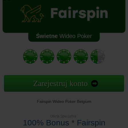
Świetne
Wideo Poker
Zarejestruj konto
Fairspin Wideo Poker Belgium
Oferta Specjalna
100% Bonus * Fairspin