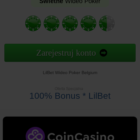
Świetne
Wideo Poker
Zarejestruj konto
LilBet Wideo Poker Belgium
Oferta Specjalna
100% Bonus * LilBet