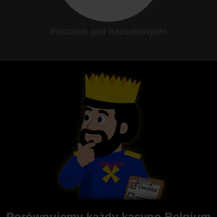
Początek gier hazardowych!
Porównujemy każdy kasyno Belgium