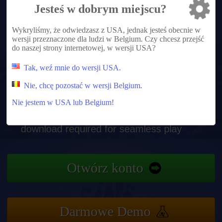
Jesteś w dobrym miejscu?
Licensed and regulated by the Curacao
Wykryliśmy, że odwiedzasz z USA, jednak jesteś obecnie w
Gaming Control Board for secure play
wersji przeznaczone dla ludzi w Belgium. Czy chcesz przejść
do naszej strony internetowej, w wersji USA?
Massive welcome bonus of up to €4,000
plus 1,200 free spins available
Tak, weź mnie do wersji USA.
Over 123 software providers power a
Nie, chcę pozostać w wersji Belgium.
diverse and high-quality game library
Nie jestem w USA lub Belgium!
Fully mobile-optimized with no app
download required for seamless play
Otwórz konto
Darmowe Demo