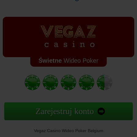
Świetne
Wideo Poker
Zarejestruj konto
Vegaz Casino Wideo Poker Belgium