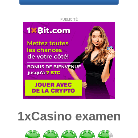
PUBLICITÉ
1xCasino examen