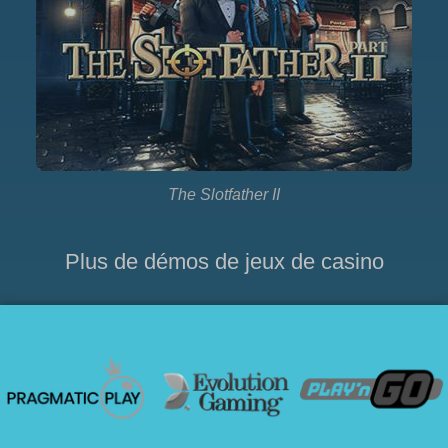
The Slotfather II
Plus de démos de jeux de casino