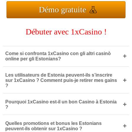
Démo gratuite
Débuter avec 1xCasino !
Come si confronta 1xCasino con gli altri casinò
+
online per gli Estonians?
Les utilisateurs de Estonia peuvent-ils s’inscrire
+
sur 1xCasino ? Comment puis-je retirer mes gains
?
Pourquoi 1xCasino est-il un bon Casino à Estonia
+
?
Quelles promotions et bonus les Estonians
+
peuvent-ils obtenir sur 1xCasino ?