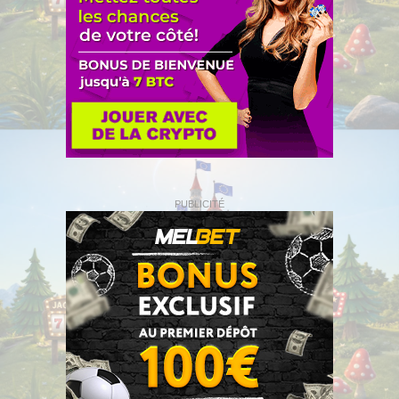
PUBLICITÉ