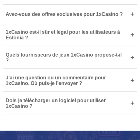
+
Avez-vous des offres exclusives pour 1xCasino ?
1xCasino est-il sûr et légal pour les utilisateurs à
+
Estonia ?
Quels fournisseurs de jeux 1xCasino propose-t-il
+
?
J’ai une question ou un commentaire pour
+
1xCasino. Où puis-je l’envoyer ?
Dois-je télécharger un logiciel pour utiliser
+
1xCasino ?