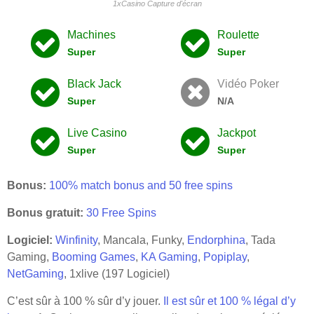
1xCasino Capture d'écran
Machines
Roulette
Super
Super
Black Jack
Vidéo Poker
Super
N/A
Live Casino
Jackpot
Super
Super
Bonus:
100% match bonus and 50 free spins
Bonus gratuit:
30 Free Spins
Logiciel:
Winfinity
, Mancala, Funky,
Endorphina
, Tada
Gaming,
Booming Games
,
KA Gaming
,
Popiplay
,
NetGaming
, 1xlive (197 Logiciel)
C’est sûr à 100 % sûr d’y jouer.
Il est sûr et 100 % légal d’y