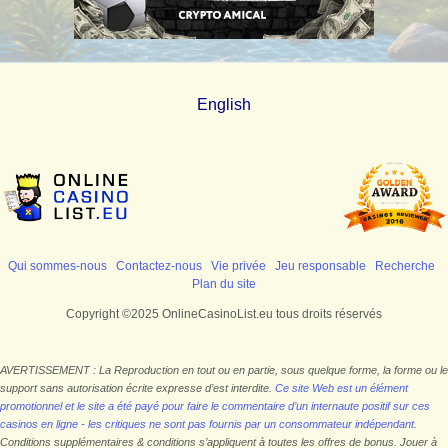
English
Qui sommes-nous
Contactez-nous
Vie privée
Jeu responsable
Recherche
Plan du site
Copyright ©2025 OnlineCasinoList.eu tous droits réservés
AVERTISSEMENT : La Reproduction en tout ou en partie, sous quelque forme, la forme ou le
support sans autorisation écrite expresse d’est interdite.
Ce site Web est un élément
promotionnel et le site a été payé pour faire le commentaire d’un internaute positif sur ces
casinos en ligne - les critiques ne sont pas fournis par un consommateur indépendant.
Conditions supplémentaires & conditions s’appliquent à toutes les offres de bonus. Jouer à