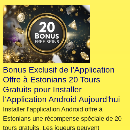
Bonus Exclusif de l’Application
Offre à Estonians 20 Tours
Gratuits pour Installer
l’Application Android Aujourd’hui
Installer l’application Android offre à
Estonians une récompense spéciale de 20
tours gratuits. Les joueurs peuvent