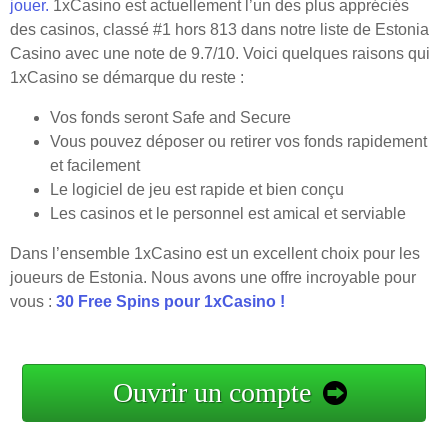
jouer.
1xCasino est actuellement l’un des plus appréciés
des casinos, classé #1 hors 813 dans notre liste de Estonia
Casino avec une note de 9.7/10. Voici quelques raisons qui
1xCasino se démarque du reste :
Vos fonds seront Safe and Secure
Vous pouvez déposer ou retirer vos fonds rapidement
et facilement
Le logiciel de jeu est rapide et bien conçu
Les casinos et le personnel est amical et serviable
Dans l’ensemble 1xCasino est un excellent choix pour les
joueurs de Estonia. Nous avons une offre incroyable pour
vous :
30 Free Spins pour 1xCasino !
Ouvrir un compte