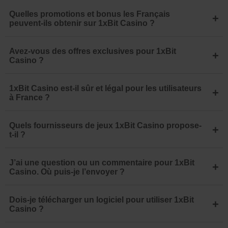
Quelles promotions et bonus les Français
+
peuvent-ils obtenir sur 1xBit Casino ?
Avez-vous des offres exclusives pour 1xBit
+
Casino ?
1xBit Casino est-il sûr et légal pour les utilisateurs
+
à France ?
Quels fournisseurs de jeux 1xBit Casino propose-
+
t-il ?
J’ai une question ou un commentaire pour 1xBit
+
Casino. Où puis-je l’envoyer ?
Dois-je télécharger un logiciel pour utiliser 1xBit
+
Casino ?