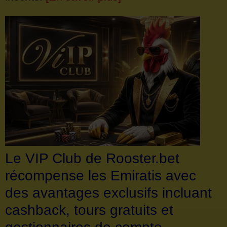
Le VIP Club de Rooster.bet
récompense les Emiratis avec
des avantages exclusifs incluant
cashback, tours gratuits et