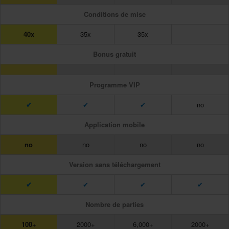
Conditions de mise
40x
35x
35x
Bonus gratuit
Programme VIP
✔
✔
✔
no
Application mobile
no
no
no
no
Version sans téléchargement
✔
✔
✔
✔
Nombre de parties
100+
2000+
6,000+
2000+