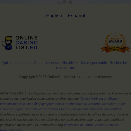
English
Español
Qui sommes-nous
Contactez-nous
Vie privée
Jeu responsable
Recherche
Plan du site
Copyright ©2025 OnlineCasinoList.eu tous droits réservés
AVERTISSEMENT : La Reproduction en tout ou en partie, sous quelque forme, la forme ou le
support sans autorisation écrite expresse d’est interdite.
Ce site Web est un élément
promotionnel et le site a été payé pour faire le commentaire d’un internaute positif sur ces
casinos en ligne - les critiques ne sont pas fournis par un consommateur indépendant.
Conditions supplémentaires & conditions s’appliquent à toutes les offres de bonus. Jouer à
des jeux de casino peut-être entraîner des pertes financières pour vous. Les conditions
générales s'appliquent. BeGambleAware.org
Vérification de OnlineCasinoList.eu par
RevampScripts