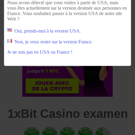
Nous avons détecté que vous visitez à partir de USA, mais
vous êtes actuellement sur la version destinée aux personnes en
France. Vous souhaitez passer à la version USA de notre site
Web ?
PUBLICITÉ
Oui, prends-moi à la version USA.
Non, je veux rester sur la version France.
Je ne suis pas en USA ou France !
1xBit Casino examen