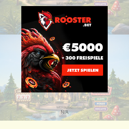
WERBUNG
WERBUNG
N/A