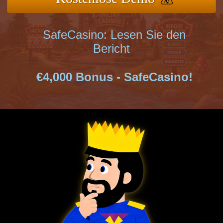
SafeCasino: Lesen Sie den
Bericht
€4,000 Bonus - SafeCasino!