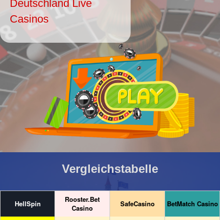
Deutschland Live
Casinos
Vergleichstabelle
Rooster.Bet
HellSpin
SafeCasino
BetMatch Casino
Casino