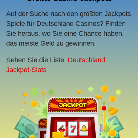
Auf der Suche nach den größten Jackpots
Spiele für Deutschland Casinos? Finden
Sie heraus, wo Sie eine Chance haben,
das meiste Geld zu gewinnen.
Sehen Sie die Liste:
Deutschland
Jackpot-Slots