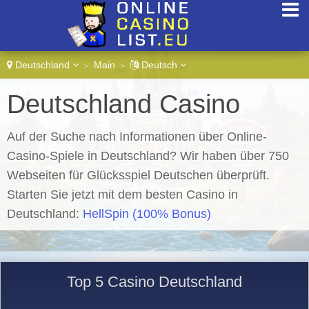
Deutschland
Main
Deutsch
>
>
Deutschland Casino
Auf der Suche nach Informationen über Online-
Casino-Spiele in Deutschland? Wir haben über 750
Webseiten für Glücksspiel Deutschen überprüft.
Starten Sie jetzt mit dem besten Casino in
Deutschland:
HellSpin (100% Bonus)
Top 5 Casino Deutschland