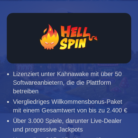
Lizenziert unter Kahnawake mit über 50
Softwareanbietern, die die Plattform
betreiben
Viergliedriges Willkommensbonus-Paket
mit einem Gesamtwert von bis zu 2.400 €
Über 3.000 Spiele, darunter Live-Dealer
und progressive Jackpots