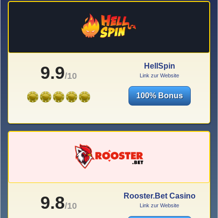
HellSpin
9.9
/10
Link zur Website
100% Bonus
Rooster.Bet Casino
9.8
/10
Link zur Website