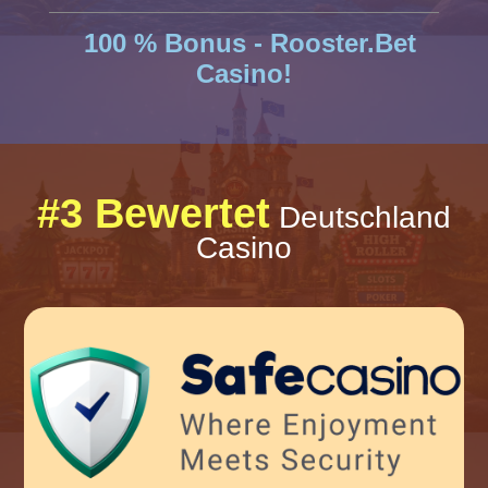
100 % Bonus - Rooster.Bet
Casino!
#3 Bewertet
Deutschland
Casino