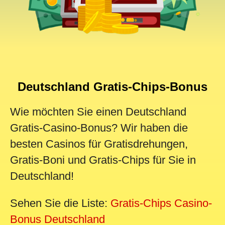
Deutschland Gratis-Chips-Bonus
Wie möchten Sie einen Deutschland
Gratis-Casino-Bonus? Wir haben die
besten Casinos für Gratisdrehungen,
Gratis-Boni und Gratis-Chips für Sie in
Deutschland!
Sehen Sie die Liste:
Gratis-Chips Casino-
Bonus Deutschland