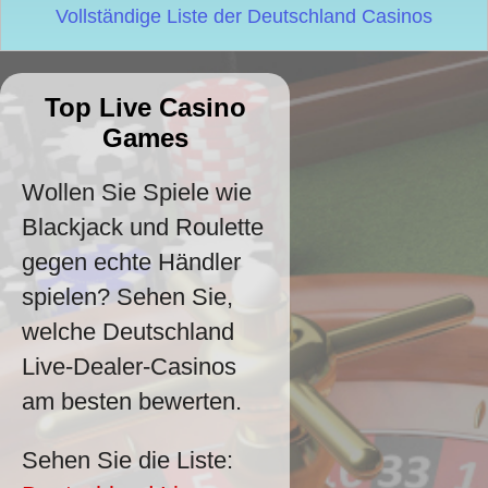
Vollständige Liste der Deutschland Casinos
Top Live Casino
Games
Wollen Sie Spiele wie
Blackjack und Roulette
gegen echte Händler
spielen? Sehen Sie,
welche Deutschland
Live-Dealer-Casinos
am besten bewerten.
Sehen Sie die Liste: