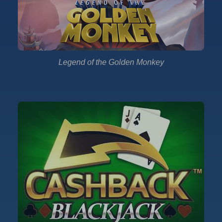
Legend of the Golden Monkey