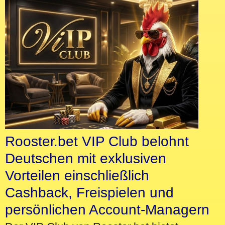
Rooster.bet VIP Club belohnt
Deutschen mit exklusiven
Vorteilen einschließlich
Cashback, Freispielen und
persönlichen Account-Managern