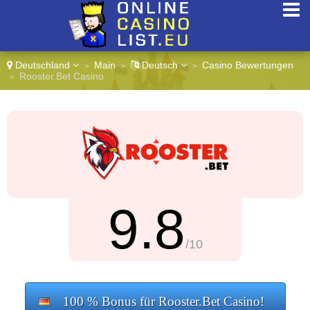
Deutschland
Main
Deutsch
Casino Bewertungen
>
>
>
Rooster.Bet Casino
>
9.8
/10
100 % Bonus für Rooster.Bet Casino!