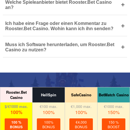
Welche Spieleanbieter bietet Rooster.Bet Casino
+
an?
Ich habe eine Frage oder einen Kommentar zu
+
Rooster.Bet Casino. Wohin kann ich ihn senden?
Muss ich Software herunterladen, um Rooster.Bet
+
Casino zu nutzen?
Rooster.Bet
HellSpin
SafeCasino
BetMatch Casino
Casino
$/€1000 max.
€100 max.
€1,000 max.
€1000 max.
100%
100%
100%
150%
100 %
100%
€4,000
150 %
BONUS
BONUS
BONUS
BOOST