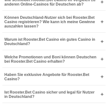
+
anderen Online-Casinos für Deutschen ab?
Können Deutschland-Nutzer sich bei Rooster.Bet
+
Casino registrieren? Wie kann ich meine Gewinne
auszahlen lassen?
Warum ist Rooster.Bet Casino ein gutes Casino in
+
Deutschland?
Welche Promotionen und Boni können Deutschen
+
bei Rooster.Bet Casino erhalten?
Haben Sie exklusive Angebote für Rooster.Bet
+
Casino?
Ist Rooster.Bet Casino sicher und legal für Nutzer
+
in Deutschland?