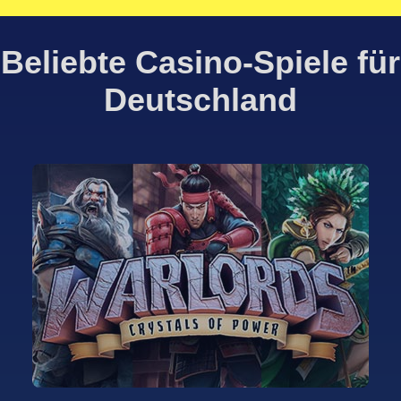
Beliebte Casino-Spiele für
Deutschland