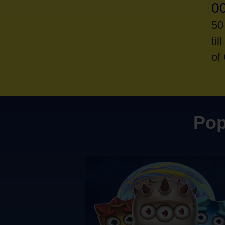
0
50
ti
of
Pop