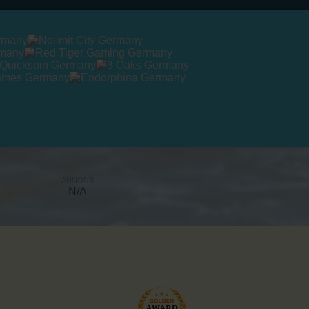
ANNONS
N/A