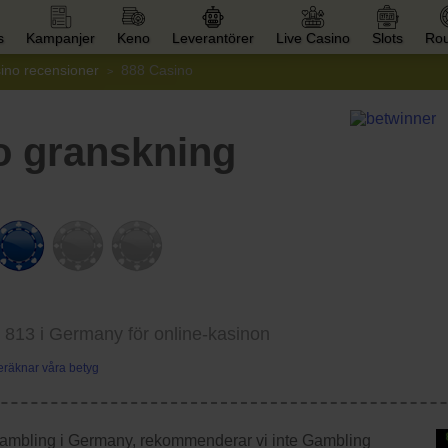
s
Kampanjer
Keno
Leverantörer
Live Casino
Slots
Rou
ino recensioner
888 Casino
>
o Poker
Jackpott
Sportspel
o granskning
 813 i Germany för online-kasinon
eräknar våra betyg
ambling i Germany, rekommenderar vi inte Gambling