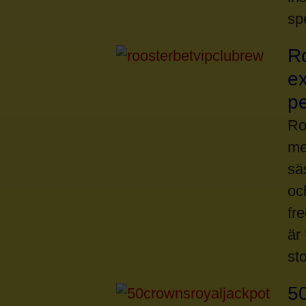
sp
R
ex
pe
Ro
me
sä
oc
fr
är
st
50