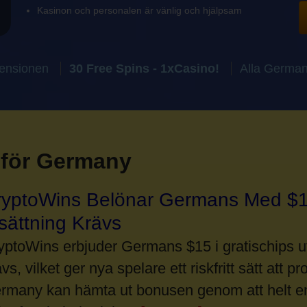
Kasinon och personalen är vänlig och hjälpsam
censionen
30 Free Spins - 1xCasino!
Alla German
 för Germany
ryptoWins Belönar Germans Med $15
sättning Krävs
yptoWins erbjuder Germans $15 i gratischips ut
vs, vilket ger nya spelare ett riskfritt sätt att p
rmany kan hämta ut bonusen genom att helt enk