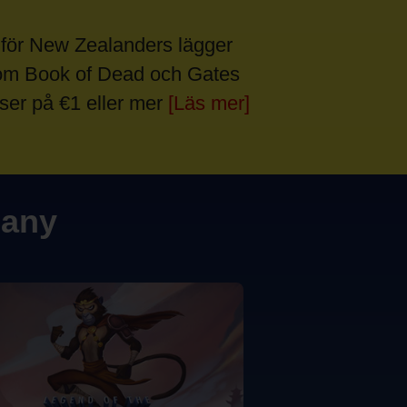
för New Zealanders lägger
s som Book of Dead och Gates
ser på €1 eller mer
[Läs mer]
many