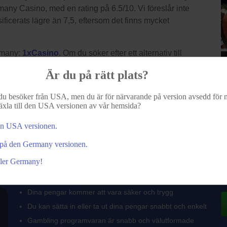
many Casino, med en rating på 6.5/10. Vi föreslår inte
icerats lägre än 7,5, eftersom det finns mycket
rmany:
1xCasino
. Om du söker efter ett alternativ till
la de bästa kasinona som är tillgängliga för dig, se
Är du på rätt plats?
l besöka 888 Casino ändå, är www.888casino.com
 du besöker från USA, men du är för närvarande på version avsedd för 
äxla till den USA versionen av vår hemsida?
 den USA versionen.
o på den Germany versionen.
 alternativet
i Germany för 88
ller Germany!
Dina pengar kommer att vara säker och trygg
Du kan sätta in eller ta ut dina pengar snabbt och enkelt
Gambling programvaran är snabb och välutformade