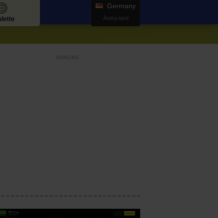
Germany
lette
Ändra land
ANNONS