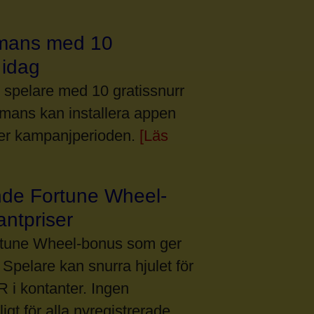
rmans med 10
 idag
 spelare med 10 gratissnurr
ermans kan installera appen
der kampanjperioden.
[Läs
de Fortune Wheel-
antpriser
tune Wheel-bonus som ger
 Spelare kan snurra hjulet för
UR i kontanter. Ingen
gligt för alla nyregistrerade