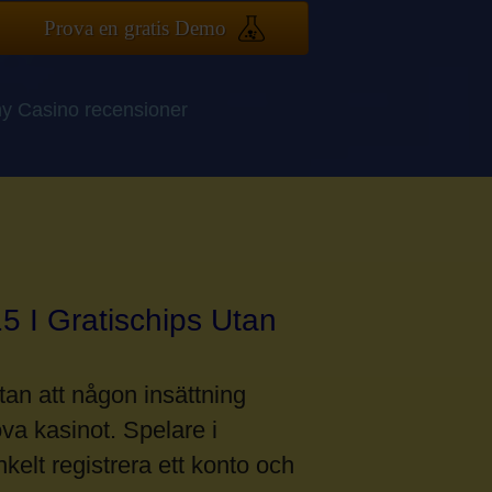
Prova en gratis Demo
y Casino recensioner
 I Gratischips Utan
an att någon insättning
rova kasinot. Spelare i
elt registrera ett konto och