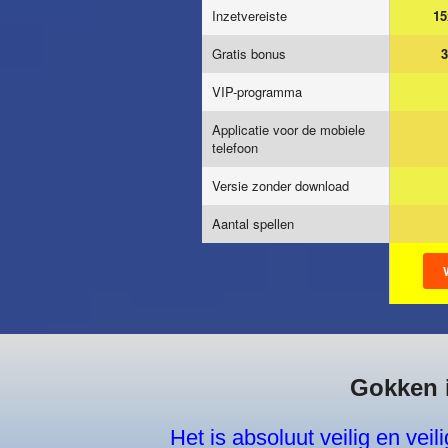
Inzetvereiste
15
Gratis bonus
3
VIP-programma
Applicatie voor de mobiele
telefoon
Versie zonder download
Aantal spellen
Gokken i
Het is absoluut veilig en veil