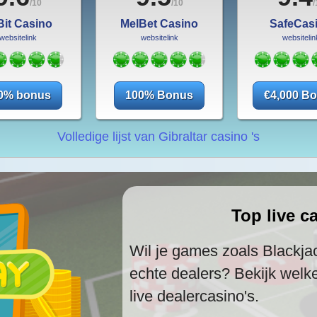
/10
/10
/
Bit Casino
MelBet Casino
SafeCas
websitelink
websitelink
websitelin
0% bonus
100% Bonus
€4,000 B
Volledige lijst van Gibraltar casino 's
Top live c
Wil je games zoals Blackja
echte dealers? Bekijk welk
live dealercasino's.