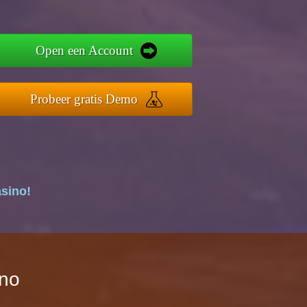
Open een Account
Probeer gratis Demo
sino!
ino