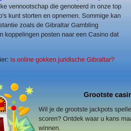
ke vennootschap die genoteerd in onze top
ino's kunt storten en opnemen. Sommige kan
tantie zoals de Gibraltar Gambling
n koppelingen posten naar een Casino dat
ier:
Is online gokken juridische Gibraltar?
Grootste casi
Wil je de grootste jackpots spell
scoren? Ontdek waar u kans maa
winnen.