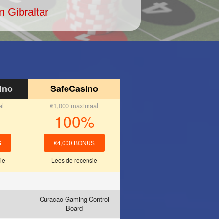
n Gibraltar
ino
SafeCasino
al
€1,000 maximaal
100%
S
€4,000 BONUS
ie
Lees de
recensie
Curacao Gaming Control
Board