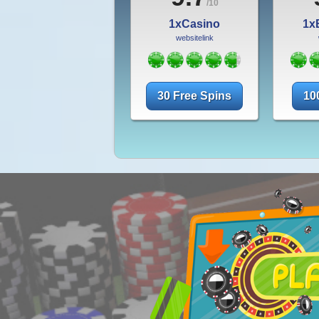
/10
1xCasino
1x
websitelink
30 Free Spins
10