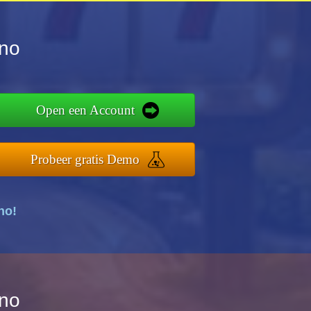
ino
Open een Account
Probeer gratis Demo
no!
ino