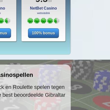
10
/10
ino
NetBet Casino
k
websitelink
onus
100% bonus
asinospellen
ck en Roulette spelen tegen
e best beoordeelde Gibraltar