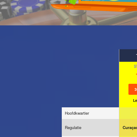
$
3
L
Hoofdkwartier
Regulatie
Curaça