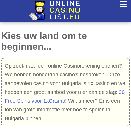
Kies uw land om te
beginnen...
Op zoek naar een online Casinorekening openen?
We hebben honderden casino's besproken. Onze
aanbevolen casino voor Bulgaria is 1xCasino en we
hebben een groot aanbod voor u er aan de slag:
30
Free Spins voor 1xCasino
! Wilt u meer? Er is een
ton van grote informatie over hoe te spelen in
Bulgaria binnen!