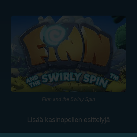
Finn and the Swirly Spin
Lisää kasinopelien esittelyjä