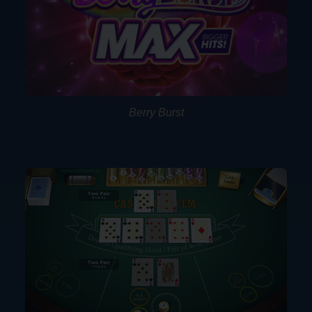
Berry Burst