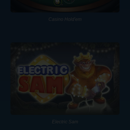
Casino Hold'em
Electric Sam