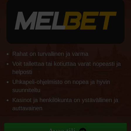
Rahat on turvallinen ja varma
Voit tallettaa tai kotiuttaa varat nopeasti ja
helposti
Uhkapeli-ohjelmisto on nopea ja hyvin
suunniteltu
Kasinot ja henkilökunta on ystävällinen ja
auttavainen