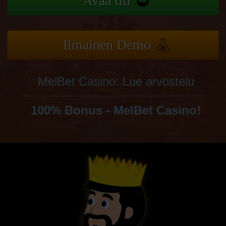
Avaa tili
Ilmainen Demo
MelBet Casino: Lue arvostelu
100% Bonus - MelBet Casino!