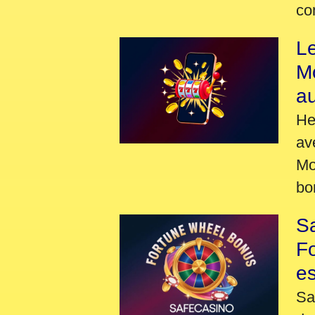
co
Le
Mo
au
He
av
Mo
bo
S
Fo
e
Sa