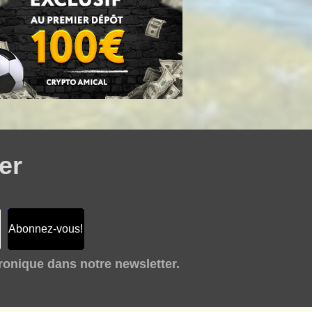
er
ronique dans notre newsletter.