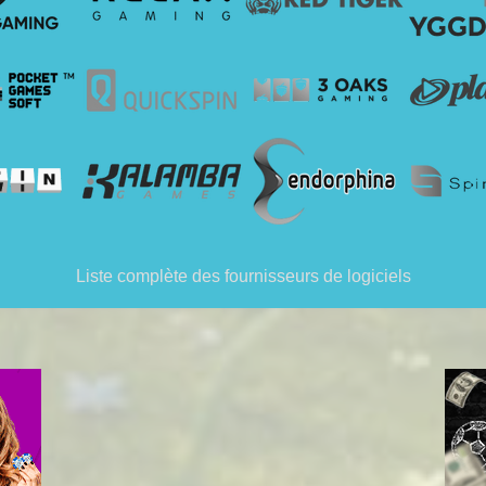
Liste complète des fournisseurs de logiciels