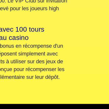
0. Le VIP Club sur invitation
levé pour les joueurs high
avec 100 tours
 au casino
s bonus en récompense d'un
déposent simplement avec
s à utiliser sur des jeux de
conçue pour récompenser les
lémentaire sur leur dépôt.