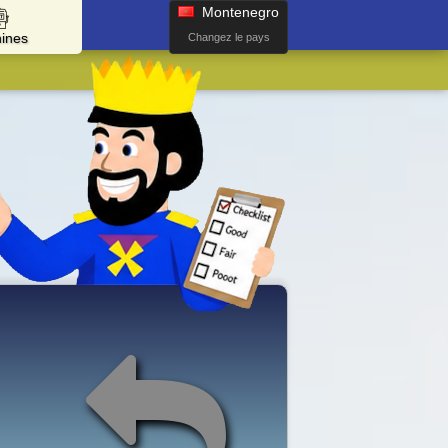
Montenegro
ines
Changez le pays