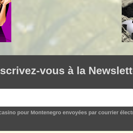
nscrivez-vous à la Newslett
 casino pour Montenegro envoyées par courrier élect