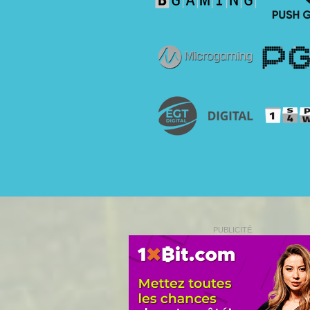
PUBLICITÉ