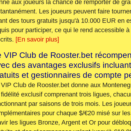
nne aux joueurs la chance de remporter de g
stantanément. Les joueurs peuvent faire tourner
lant des tours gratuits jusqu'à 10.000 EUR en 
quis pour participer, ce qui le rend accessible 
crits.
[En savoir plus]
e VIP Club de Rooster.bet récompen
ec des avantages exclusifs incluan
atuits et gestionnaires de compte p
 VIP Club de Rooster.bet donne aux Monteneg
 fidélité exclusif comprenant trois ligues, chac
nctionnant par saisons de trois mois. Les joueu
mplémentaires pour chaque $/€20 misé sur les
avir les ligues Bronze, Argent et Or pour déblo