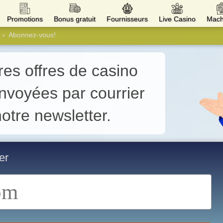
Promotions
Bonus gratuit
Fournisseurs
Live Casino
Mach
Abonnez-vous!
>
 Jack
Vidéo Poker
Jackpot
Paris sportifs
es offres de casino
voyées par courrier
otre newsletter.
er