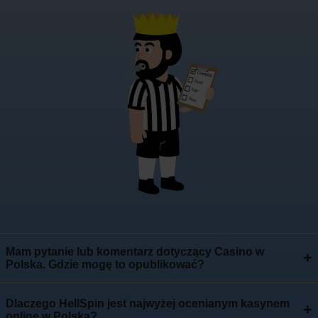
Mam pytanie lub komentarz dotyczący Casino w
+
Polska. Gdzie mogę to opublikować?
Dlaczego HellSpin jest najwyżej ocenianym kasynem
+
online w Polska?