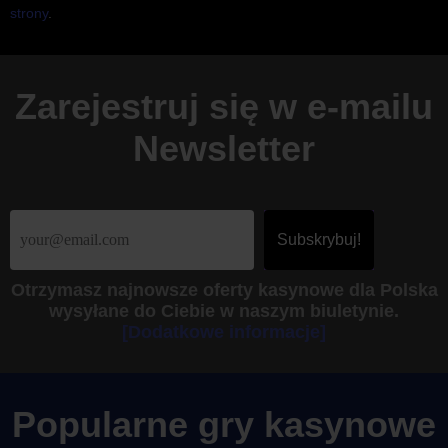
strony
.
Zarejestruj się w e-mailu
Newsletter
Otrzymasz najnowsze oferty kasynowe dla Polska
wysyłane do Ciebie w naszym biuletynie.
[Dodatkowe informacje]
Popularne gry kasynowe