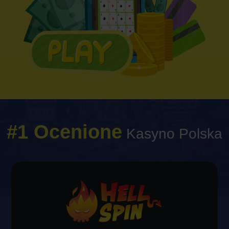
#1 Ocenione
Kasyno Polska