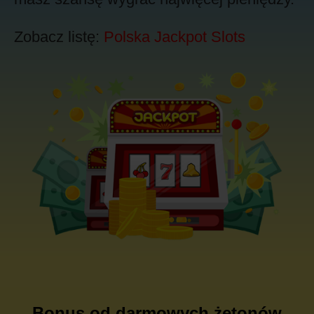
Zobacz listę:
Polska Jackpot Slots
Bonus od darmowych żetonów