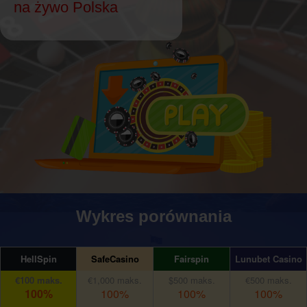
na żywo Polska
Wykres porównania
HellSpin
SafeCasino
Fairspin
Lunubet Casino
€100 maks.
€1,000 maks.
$500 maks.
€500 maks.
100%
100%
100%
100%