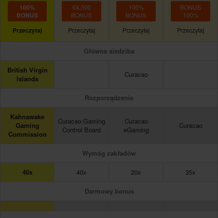
100%
€4,000
100%
BONUS
BONUS
BONUS
BONUS
100%
Przeczytaj
Przeczytaj
Przeczytaj
Przeczytaj
Główna siedziba
British Virgin
Curacao
Islands
Rozporządzenie
Kahnawake
Curacao Gaming
Curacao
Gaming
Curacao
Control Board
eGaming
Commission
Wymóg zakładów
40x
40x
20x
35x
Darmowy bonus