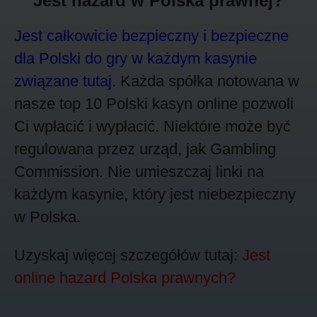
Jest hazard w Polska prawnej?
Jest całkowicie bezpieczny i bezpieczne
dla Polski do gry w każdym kasynie
związane tutaj.
Każda spółka notowana w
nasze top 10 Polski kasyn online pozwoli
Ci wpłacić i wypłacić. Niektóre może być
regulowana przez urząd, jak Gambling
Commission. Nie umieszczaj linki na
każdym kasynie, który jest niebezpieczny
w Polska.
Uzyskaj więcej szczegółów tutaj:
Jest
online hazard Polska prawnych?