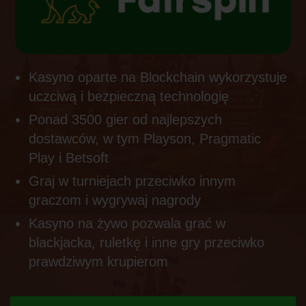
Kasyno oparte na Blockchain wykorzystuje
uczciwą i bezpieczną technologię
Ponad 3500 gier od najlepszych
dostawców, w tym Playson, Pragmatic
Play i Betsoft
Graj w turniejach przeciwko innym
graczom i wygrywaj nagrody
Kasyno na żywo pozwala grać w
blackjacka, ruletkę i inne gry przeciwko
prawdziwym krupierom