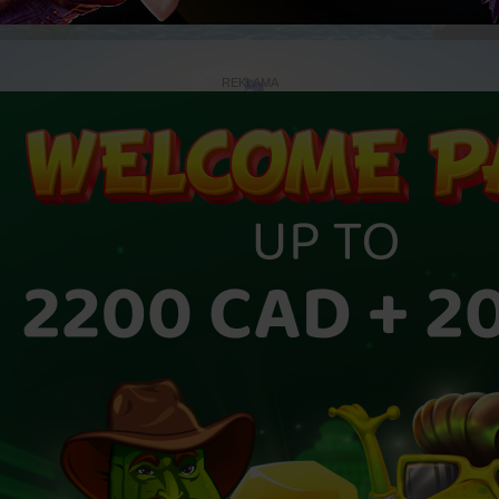
REKLAMA