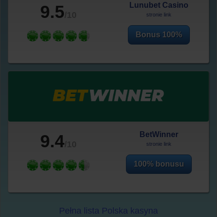
Lunubet Casino
9.5
/10
stronie link
Bonus 100%
BetWinner
9.4
/10
stronie link
100% bonusu
Pełna lista Polska kasyna