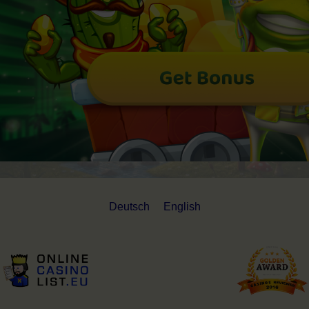
Deutsch
English