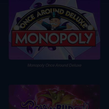
Monopoly Once Around Deluxe