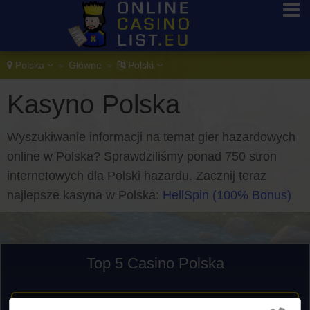
Polska
Główne
Polski
>
>
Kasyno Polska
Wyszukiwanie informacji na temat gier hazardowych
online w Polska? Sprawdziliśmy ponad 750 stron
internetowych dla Polski hazardu. Zacznij teraz
najlepsze kasyna w Polska:
HellSpin (100% Bonus)
Top 5 Casino Polska