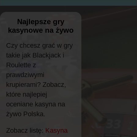
Najlepsze gry
kasynowe na żywo
Czy chcesz grać w gry
takie jak Blackjack i
Roulette z
prawdziwymi
krupierami? Zobacz,
które najlepiej
oceniane kasyna na
żywo Polska.
Zobacz listę:
Kasyna