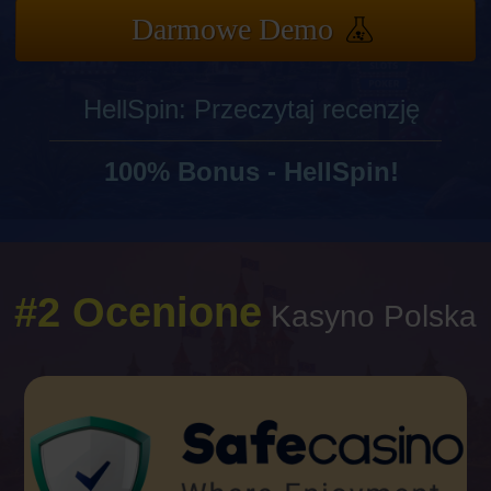
Darmowe Demo
HellSpin: Przeczytaj recenzję
100% Bonus - HellSpin!
#2 Ocenione
Kasyno Polska