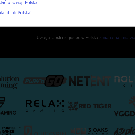
tać w wersji Polska.
przegląd witryny portalu. Utworzony w 20
land lub Polska!
bezstronnych, szczegółowe raporty na mo
Jesteśmy sumienny w naszych testach k
Uwaga: Jeśli nie jesteś w Polska
zmiana na inną wer