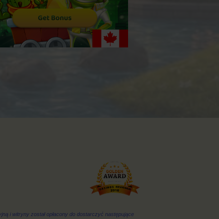
yjną i witryny został opłacony do dostarczyć następujące