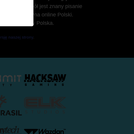
14, nasz zespół jest znany pisanie
żliwości kasyna online Polski.
asyno online w Polska.
sję naszej strony
.