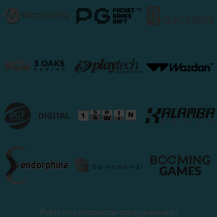
Pełna lista dostawców oprogramowania