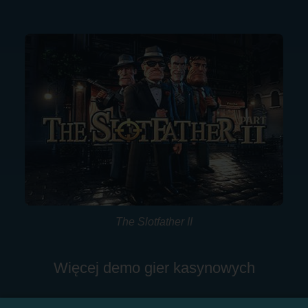
The Slotfather II
Więcej demo gier kasynowych