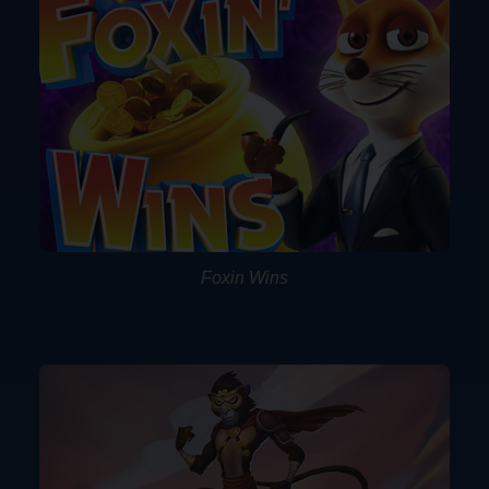
Foxin Wins