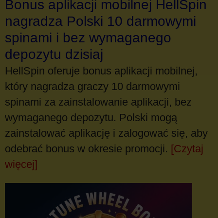
Bonus aplikacji mobilnej HellSpin
nagradza Polski 10 darmowymi
spinami i bez wymaganego
depozytu dzisiaj
HellSpin oferuje bonus aplikacji mobilnej,
który nagradza graczy 10 darmowymi
spinami za zainstalowanie aplikacji, bez
wymaganego depozytu. Polski mogą
zainstalować aplikację i zalogować się, aby
odebrać bonus w okresie promocji.
[Czytaj
więcej]