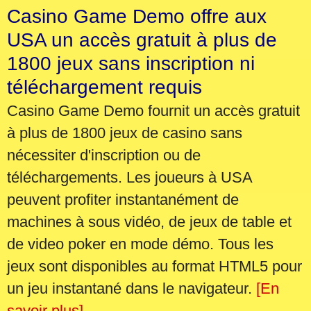
Casino Game Demo offre aux
USA un accès gratuit à plus de
1800 jeux sans inscription ni
téléchargement requis
Casino Game Demo fournit un accès gratuit
à plus de 1800 jeux de casino sans
nécessiter d'inscription ou de
téléchargements. Les joueurs à USA
peuvent profiter instantanément de
machines à sous vidéo, de jeux de table et
de video poker en mode démo. Tous les
jeux sont disponibles au format HTML5 pour
un jeu instantané dans le navigateur.
[En
savoir plus]