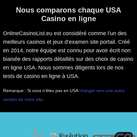
Nous comparons chaque USA
Casino en ligne
OnlineCasinoList.eu est considéré comme l’un des
meilleurs casinos et jeux d’examen site portail. Créé
en 2014, notre équipe est connu pour avoir écrit non
biaisée des rapports détaillés sur des choix de casino
en ligne USA. Nous sommes diligents lors de nos
tests de casino en ligne à USA.
Remarque : Si vous n’êtes pas en USA
changer vers une autre
version de notre site
.