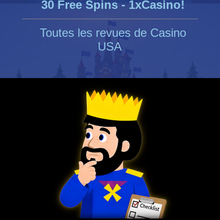
30 Free Spins - 1xCasino!
Toutes les revues de Casino
USA