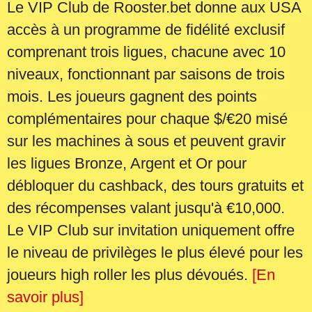
Le VIP Club de Rooster.bet donne aux USA
accès à un programme de fidélité exclusif
comprenant trois ligues, chacune avec 10
niveaux, fonctionnant par saisons de trois
mois. Les joueurs gagnent des points
complémentaires pour chaque $/€20 misé
sur les machines à sous et peuvent gravir
les ligues Bronze, Argent et Or pour
débloquer du cashback, des tours gratuits et
des récompenses valant jusqu'à €10,000.
Le VIP Club sur invitation uniquement offre
le niveau de privilèges le plus élevé pour les
joueurs high roller les plus dévoués.
[En
savoir plus]