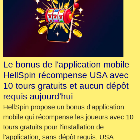
Le bonus de l'application mobile
HellSpin récompense USA avec
10 tours gratuits et aucun dépôt
requis aujourd'hui
HellSpin propose un bonus d'application
mobile qui récompense les joueurs avec 10
tours gratuits pour l'installation de
l'application, sans dépôt requis. USA