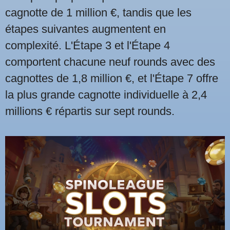
cagnotte de 1 million €, tandis que les
étapes suivantes augmentent en
complexité. L'Étape 3 et l'Étape 4
comportent chacune neuf rounds avec des
cagnottes de 1,8 million €, et l'Étape 7 offre
la plus grande cagnotte individuelle à 2,4
millions € répartis sur sept rounds.