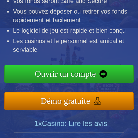
Vos fonds seront Safe and Secure
Vous pouvez déposer ou retirer vos fonds
rapidement et facilement
Le logiciel de jeu est rapide et bien conçu
Les casinos et le personnel est amical et
serviable
Ouvrir un compte
Démo gratuite
1xCasino: Lire les avis