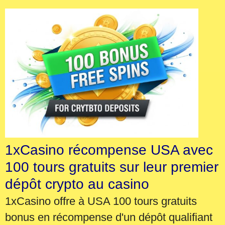
1xCasino récompense USA avec
100 tours gratuits sur leur premier
dépôt crypto au casino
1xCasino offre à USA 100 tours gratuits
bonus en récompense d'un dépôt qualifiant