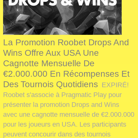
La Promotion Roobet Drops And
Wins Offre Aux USA Une
Cagnotte Mensuelle De
€2.000.000 En Récompenses Et
Des Tournois Quotidiens
EXPIRÉ!
Roobet s'associe à Pragmatic Play pour
présenter la promotion Drops and Wins
avec une cagnotte mensuelle de €2.000.000
pour les joueurs en USA. Les participants
peuvent concourir dans des tournois