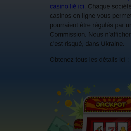
casino lié ici.
Chaque société 
casinos en ligne vous permett
pourraient être régulés par 
Commission. Nous n’affichon
c’est risqué, dans Ukraine.
Obtenez tous les détails ici :