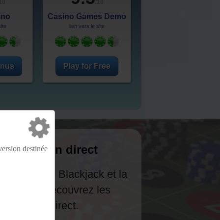
10
/10
ino
Casino Games Demo
site
lien vers le site
onus
Play for Free
e casino en direct
version destinée
ux comme le Blackjack et la
vendeurs? Découvrez les
kraine en direct.