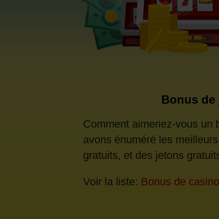
Bonus de j
Comment aimeriez-vous un b
avons énuméré les meilleurs 
gratuits, et des jetons gratu
Voir la liste:
Bonus de casino 