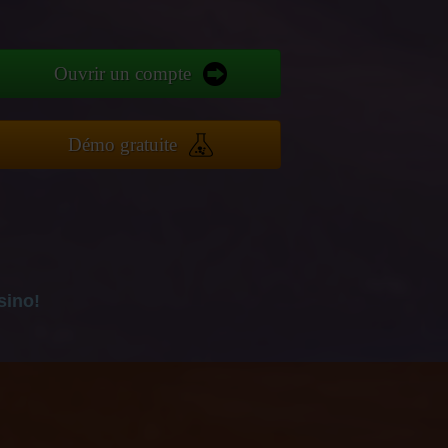
Ouvrir un compte
Démo gratuite
sino!