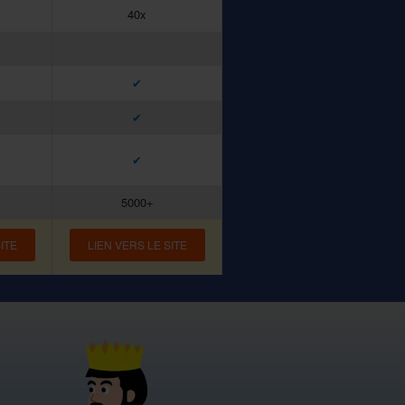
40x
✔
✔
✔
5000+
ITE
LIEN VERS LE
SITE