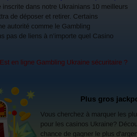
inscrite dans notre Ukrainians 10 meilleurs
ra de déposer et retirer. Certains
une autorité comme le Gambling
s pas de liens à n’importe quel Casino
Est en ligne Gambling Ukraine sécuritaire ?
Plus gros jackp
Vous cherchez à marquer les plu
pour les casinos Ukraine? Déco
chance de gagner le plus d'argen