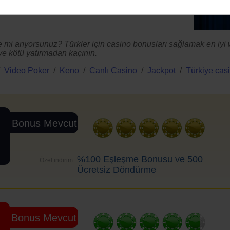
acağı 200 �düllendirir.
 mi arıyorsunuz? Türkler için casino bonusları sağlamak en iyi 
 ve kötü yatırmadan kaçının.
/
Video Poker
/
Keno
/
Canlı Casino
/
Jackpot
/
Türkiye casi
Bonus Mevcut
%100 Eşleşme Bonusu ve 500
Özel indirim
Ücretsiz Döndürme
Bonus Mevcut