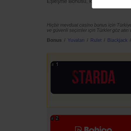
Eşleşme Bonusu, kullanıcının oynay
Hiçbir mevduat casino bonus için Türkiye
ve güvenli seçimler için Türkler göz atın
Bonus
/
Yuvaları
/
Rulet
/
Blackjack