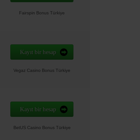
Fairspin Bonus Türkiye
Kayıt bir hesap
Vegaz Casino Bonus Türkiye
Kayıt bir hesap
BetUS Casino Bonus Türkiye