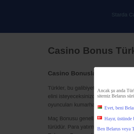
Starda C
Casino Bonus Tür
Casino Bonusları Nasıl Çalış
Türkler, bu galibiyet için makarayı
Ancak şu anda Türki
sitemiz Belarus sü
elini isteyeceksinizdir. En tipik cas
oyuncuları kumarhaneye para yatırdıkl
Evet, beni Bela
Maç Bonusu genellikle Türkiye oyun
Hayır, üstünde 
türüdür. Para yatırma yüzdesiyle eş
Ben Belarus veya T