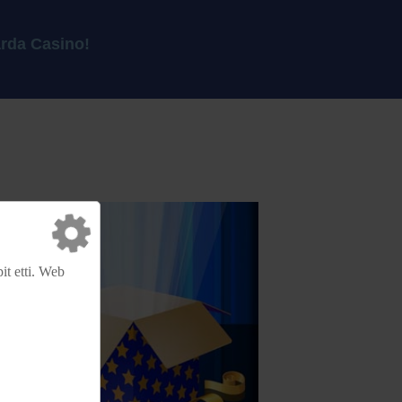
arda Casino!
it etti. Web