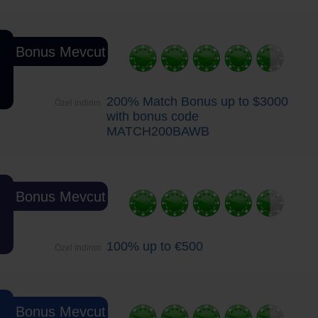
Bonus Mevcut
200% Match Bonus up to $3000
Özel indirim
with bonus code
MATCH200BAWB
Bonus Mevcut
100% up to €500
Özel indirim
Bonus Mevcut