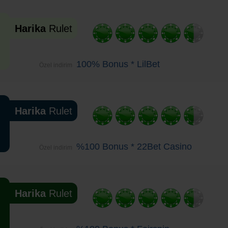
Harika
Rulet
100% Bonus * LilBet
Özel indirim
Harika
Rulet
%100 Bonus * 22Bet Casino
Özel indirim
Harika
Rulet