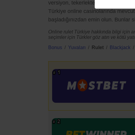
versiyon, tekerlekte ekstra bir sıfır 
Türkiye online casinolarında mevcu
başladığınızdan emin olun. Bunlar s
Online rulet Türkiye hakkında bilgi için a
seçimler için Türkler göz atın ve kötü ya
Bonus
/
Yuvaları
/
Rulet
/
Blackjack