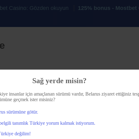
bet Casino: Gözden okuyun
125% bonus - Mostbet 
ye
Sağ yerde misin?
len bir casino oyunudur. Heyecan verici
aki casinolarda popülerdir. Bu oyun
ye insanlar için amaçlanan sürümü vardır, Belarus ziyaret ettiğiniz tesp
rümüne geçmek ister misiniz?
, Fransa kuruldu. Bu, bir topu döndürmek
ek için gelen gerçek bir olasılık
rus sürümüne götür.
belgili tanımlık Türkiye yorum kalmak istiyorum.
sevilen ve oynamanın en ünlü yolu. Diğer
ürkiye değilim!