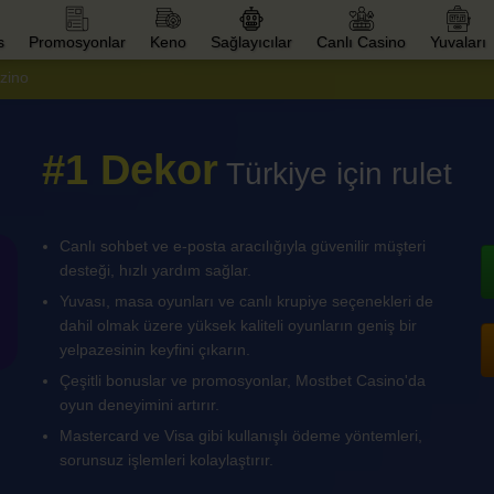
s
Promosyonlar
Keno
Sağlayıcılar
Canlı Casino
Yuvaları
zino
o Poker
Jackpot
Spor Bahisleri
#1 Dekor
Türkiye için rulet
Canlı sohbet ve e-posta aracılığıyla güvenilir müşteri
desteği, hızlı yardım sağlar.
Yuvası, masa oyunları ve canlı krupiye seçenekleri de
dahil olmak üzere yüksek kaliteli oyunların geniş bir
yelpazesinin keyfini çıkarın.
Çeşitli bonuslar ve promosyonlar, Mostbet Casino'da
oyun deneyimini artırır.
Mastercard ve Visa gibi kullanışlı ödeme yöntemleri,
sorunsuz işlemleri kolaylaştırır.