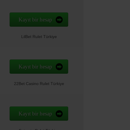
Kayıt bir hesap
LilBet Rulet Türkiye
Kayıt bir hesap
22Bet Casino Rulet Türkiye
Kayıt bir hesap