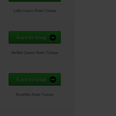
1xBit Casino Rulet Türkiye
Kayıt bir hesap
MelBet Casino Rulet Türkiye
Kayıt bir hesap
Run4Win Rulet Türkiye