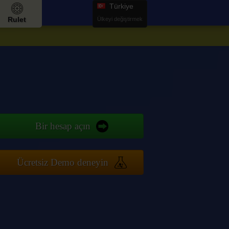
Türkiye
Rulet
Ülkeyi değiştirmek
Bir hesap açın
Ücretsiz Demo deneyin