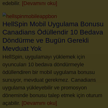
edebilir.
[Devamını oku]
HellSpin Mobil Uygulama Bonusu
Canadians Ödüllendir 10 Bedava
Döndürme ve Bugün Gerekli
Mevduat Yok
HellSpin, uygulamayı yüklemek için
oyuncuları 10 bedava döndürmeyle
ödüllendiren bir mobil uygulama bonusu
sunuyor, mevduat gerekmez. Canadians
uygulama yükleyebilir ve promosyon
döneminde bonusu talep etmek için oturum
açabilir.
[Devamını oku]