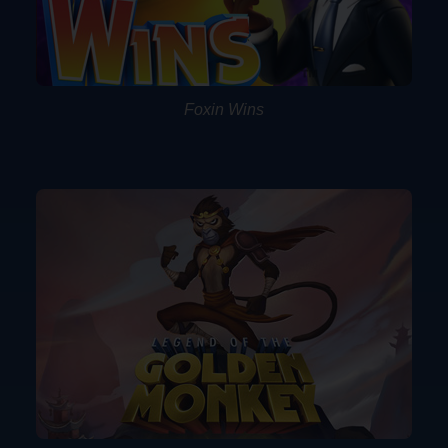
Foxin Wins