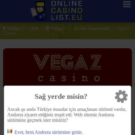
Türkiye
Ana
Türkçe
Casino İncelemeler
Vegaz
>
>
>
>
Casino
9.1
Sağ yerde misin?
/10
Ancak şu anda Türkiye insanlar için amaçlanan sürümü vardır,
Andorra ziyaret ettiğiniz tespit etti. Web sitemiz Andorra
sürümüne geçmek ister misiniz?
Evet, beni Andorra sürümüne götür.
%150 Kripto Bonusu Vegaz Casino için!