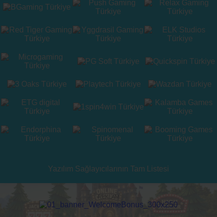
Yazılım Sağlayıcılarının Tam Listesi
REKLAM