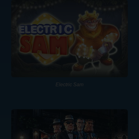
Electric Sam