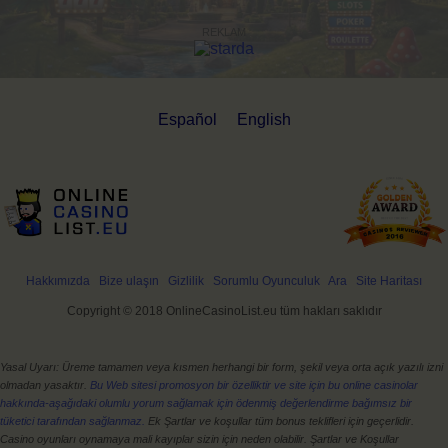
REKLAM
Español
English
Hakkımızda
Bize ulaşın
Gizlilik
Sorumlu Oyunculuk
Ara
Site Haritası
Copyright © 2018 OnlineCasinoList.eu tüm hakları saklıdır
Yasal Uyarı: Üreme tamamen veya kısmen herhangi bir form, şekil veya orta açık yazılı izni
olmadan yasaktır.
Bu Web sitesi promosyon bir özelliktir ve site için bu online casinolar
hakkında-aşağıdaki olumlu yorum sağlamak için ödenmiş değerlendirme bağımsız bir
tüketici tarafından sağlanmaz.
Ek Şartlar ve koşullar tüm bonus teklifleri için geçerlidir.
Casino oyunları oynamaya mali kayıplar sizin için neden olabilir. Şartlar ve Koşullar