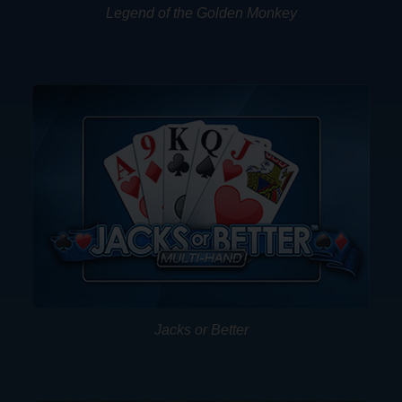
Legend of the Golden Monkey
Jacks or Better