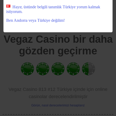
Hayır, üstünde belgili tanımlık Türkiye yorum kalmak
istiyorum.
REKLAM
Ben Andorra veya Türkiye değilim!
Vegaz Casino bir daha
gözden geçirme
Vegaz Casino 813 #12 Türkiye içinde için online
casinolar derecelendirilmiştir
Görün, nasıl derecelerimizi hesaplarız