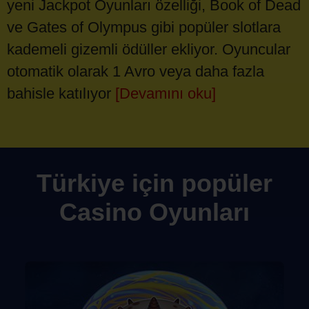
yeni Jackpot Oyunları özelliği, Book of Dead
ve Gates of Olympus gibi popüler slotlara
kademeli gizemli ödüller ekliyor. Oyuncular
otomatik olarak 1 Avro veya daha fazla
bahisle katılıyor
[Devamını oku]
Türkiye için popüler
Casino Oyunları